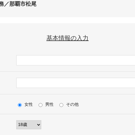
務／那覇市松尾
基本情報の入力
女性
男性
その他