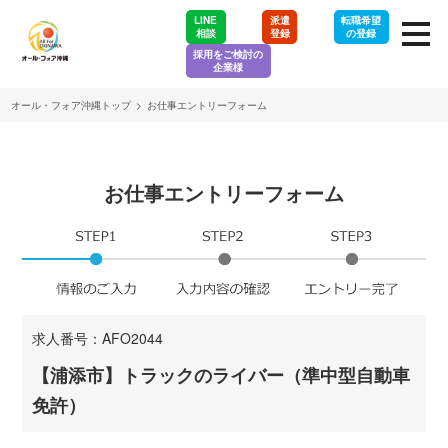
LINE
派遣
転職希望
相談
登録
の登録
採用をご検討の
企業様
オール・フォア沖縄トップ
>
お仕事エントリーフォーム
お仕事エントリーフォーム
求人番号：AFO2044
【浦添市】トラックのライバー（準中型自動車
免許）