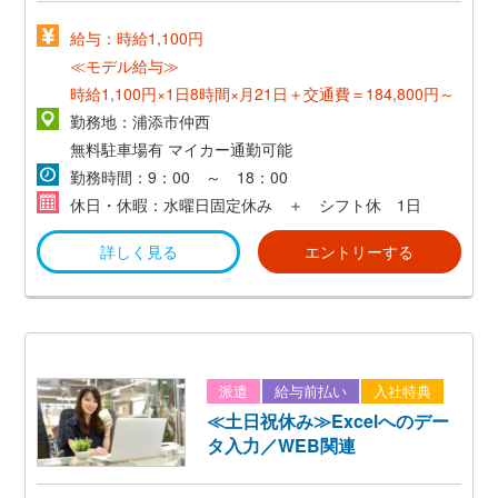
給与：時給1,100円
≪モデル給与≫
時給1,100円×1日8時間×月21日＋交通費＝184,800円～
勤務地：浦添市仲西
無料駐車場有
マイカー通勤可能
勤務時間：9：00 ～ 18：00
休日・休暇：水曜日固定休み ＋ シフト休 1日
詳しく見る
エントリーする
派遣
給与前払い
入社特典
≪土日祝休み≫Excelへのデー
タ入力／WEB関連