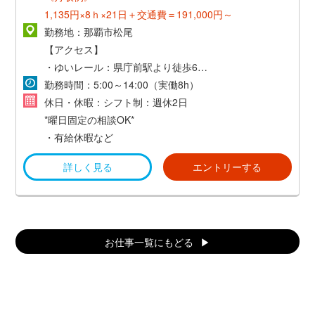
1,135円×8ｈ×21日＋交通費＝191,000円～
勤務地：那覇市松尾
【アクセス】
・ゆいレール：県庁前駅より徒歩6分
・マイカー通勤（※月2000円）
勤務時間：5:00～14:00（実働8h）
・交通費支給（当社規定あり）
休日・休暇：シフト制：週休2日
*曜日固定の相談OK*
・有給休暇など
詳しく見る
エントリーする
お仕事一覧にもどる