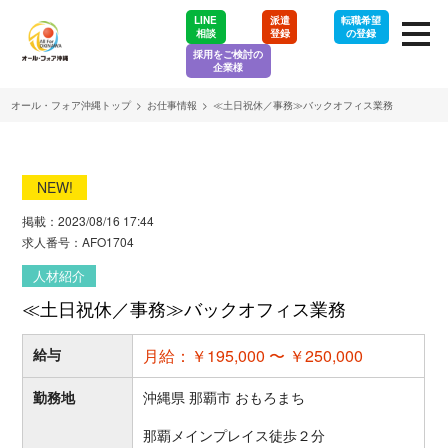
LINE
派遣
転職希望
相談
登録
の登録
採用をご検討の
企業様
オール・フォア沖縄トップ
>
お仕事情報
>
≪土日祝休／事務≫バックオフィス業務
NEW!
掲載：2023/08/16 17:44
求人番号：AFO1704
人材紹介
≪土日祝休／事務≫バックオフィス業務
給与
月給：￥195,000 〜 ￥250,000
勤務地
沖縄県 那覇市 おもろまち
那覇メインプレイス徒歩２分