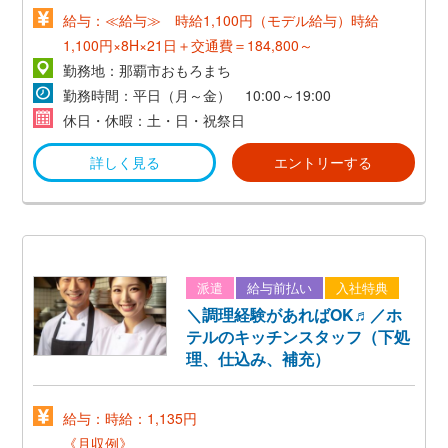
給与：≪給与≫ 時給1,100円（モデル給与）時給
1,100円×8H×21日＋交通費＝184,800～
勤務地：那覇市おもろまち
勤務時間：平日（月～金） 10:00～19:00
休日・休暇：土・日・祝祭日
詳しく見る
エントリーする
派遣
給与前払い
入社特典
＼調理経験があればOK♬／ホ
テルのキッチンスタッフ（下処
理、仕込み、補充）
給与：時給：1,135円
《月収例》