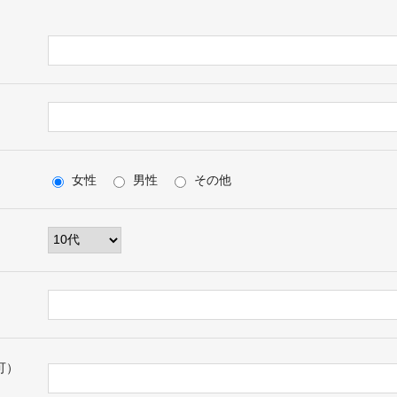
女性
男性
その他
可）