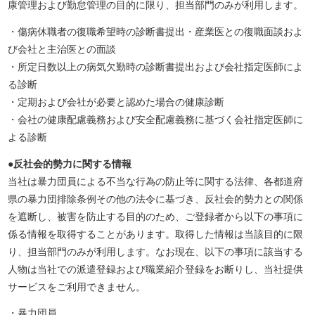
康管理および勤怠管理の目的に限り、担当部門のみが利用します。
・傷病休職者の復職希望時の診断書提出・産業医との復職面談およ
び会社と主治医との面談
・所定日数以上の病気欠勤時の診断書提出および会社指定医師によ
る診断
・定期および会社が必要と認めた場合の健康診断
・会社の健康配慮義務および安全配慮義務に基づく会社指定医師に
よる診断
●反社会的勢力に関する情報
当社は暴力団員による不当な行為の防止等に関する法律、各都道府
県の暴力団排除条例その他の法令に基づき、反社会的勢力との関係
を遮断し、被害を防止する目的のため、ご登録者から以下の事項に
係る情報を取得することがあります。取得した情報は当該目的に限
り、担当部門のみが利用します。なお現在、以下の事項に該当する
人物は当社での派遣登録および職業紹介登録をお断りし、当社提供
サービスをご利用できません。
・暴力団員