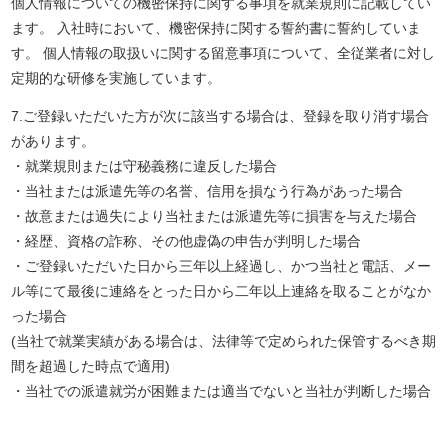
個人情報についての機密保持に関する事項を就業規則に記載してい
ます。 入社時において、機密保持に関する誓約書に誓約していま
す。 個人情報の取扱いに関する留意事項について、全従業者に対し
定期的な研修を実施しています。
7.ご登録いただいた方が次に該当する場合は、登録を取り消す場合
があります。
・就業規則または守秘義務に違反した場合
・当社または派遣先等の名誉、信用を損なう行為があった場合
・故意または過失により当社または派遣先等に損害を与えた場合
・経歴、資格の詐称、その他虚偽の申告が判明した場合
・ご登録いただいた日から三年以上経過し、かつ当社と電話、メー
ル等にて最後に連絡をとった日から二年以上連絡を取ることがなか
った場合
(当社で就業実績がある場合は、法律等で定められた保管するべき期
間を超過した時点で適用)
・当社での派遣就労が困難または適当でないと当社が判断した場合