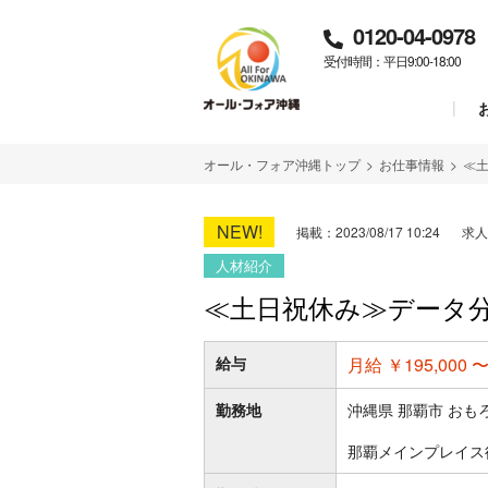
0120-04-0978
受付時間：平日9:00-18:00
オール・フォア沖縄トップ
>
お仕事情報
>
≪
NEW!
掲載：2023/08/17 10:24
求人
人材紹介
≪土日祝休み≫データ
給与
月給 ￥195,000 〜
勤務地
沖縄県 那覇市 おも
那覇メインプレイス