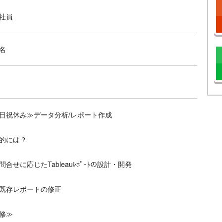
社員
名
日祝休み≫データ分析/レポート作成
的には？
問合せに応じたTableauﾚﾎﾟｰﾄの設計・開発
既存レポートの修正
修≫