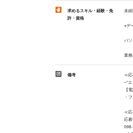
求めるスキル・経験・免
未経
許・資格
※デ
パソ
業務
備考
≪応
~“
【電
・フ
≪応
応募
09