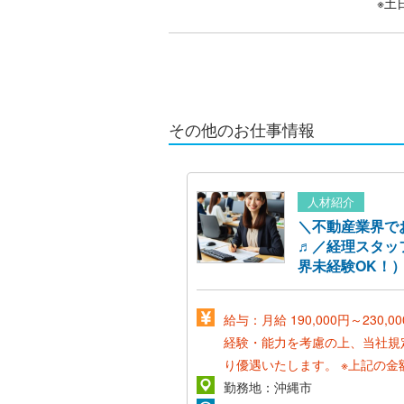
※土
その他のお仕事情報
人材紹介
＼不動産業界で
♬／経理スタッ
界未経験OK！
給与：月給 190,000円～230,0
経験・能力を考慮の上、当社規
り優遇いたします。
※上記の金
なし残業代￥20,000(約15時間
勤務地：沖縄市