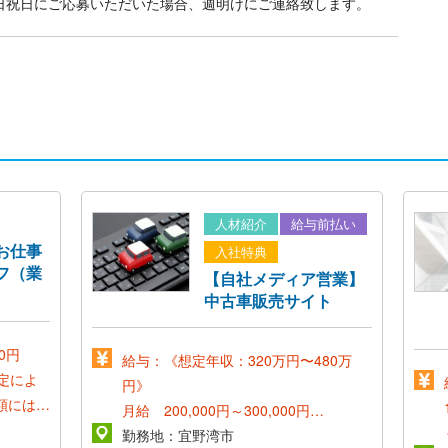
日祝日にご応募いただいた場合、週明けにご連絡致します。
人材紹介
給与前払い
お仕事
入社特典
フ（業
【自社メディア営業】
）
中古車販売サイト
00円
給与：《想定年収：320万円〜480万
定によ
円》
額にはみ
月給 200,000円～300,000円
分)が含
*賞与年2回*
勤務地：宜野湾市