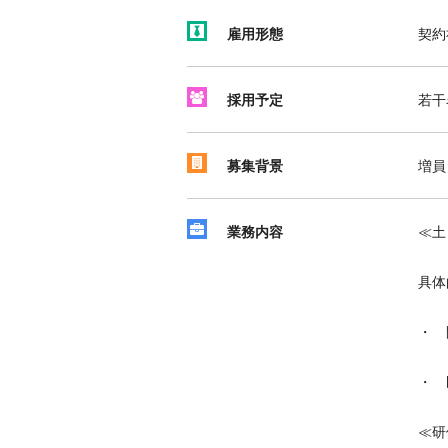
雇用形態
契約
採用予定
若干
募集背景
増員
業務内容
≪土
具体
・ 
・ 
≪研