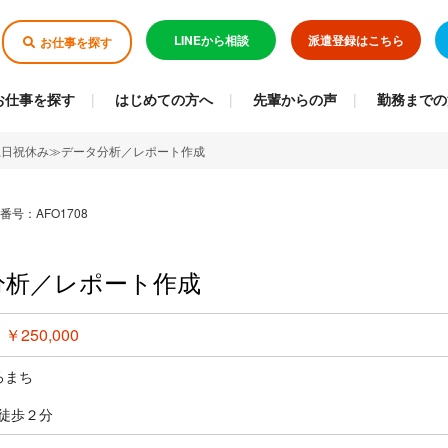
LINEから相談
派遣登録はこちら
お仕事を探す
お仕事を探す
はじめての方へ
先輩からの声
勤務までの
土日祝休み≫データ分析／レポート作成
番号：AFO1708
分析／レポート作成
 ￥250,000
ろまち
徒歩２分