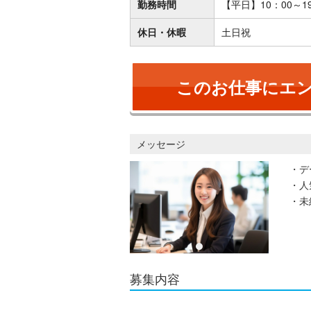
勤務時間
【平日】10：00～1
休日・休暇
土日祝
このお仕事にエ
メッセージ
・デ
・人
・未
募集内容