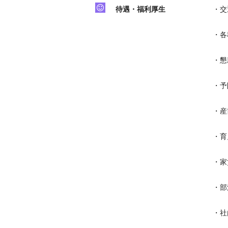
待遇・福利厚生
・交
・各
・懇
・予
・産
・育
・家
・部
・社