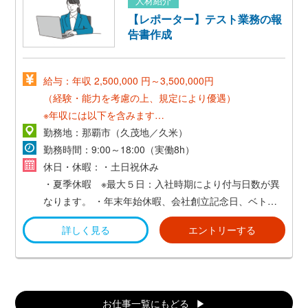
人材紹介
【その他手当】
【レポーター】テスト業務の報
・割増賃金別途支給
告書作成
・通勤手当（上限3万円／月）
・別途営業交通費支給
・昇進／昇給制度（年1回）
給与：年収 2,500,000 円～3,500,000円
・役職手当
（経験・能力を考慮の上、規定により優遇）
・家族手当
※年収には以下を含みます
・家族手当：18歳未満の子ども1人当たり1万円／月
勤務地：那覇市（久茂地／久米）
・配偶者（扶養義務有り）1万円／月
勤務時間：9:00～18:00（実働8h）
・住居手当：1万円／月
休日・休暇：・土日祝休み
・残業代（発生した残業に応じて支給）
・夏季休暇 ※最大５日：入社時期により付与日数が異
なります。
・年末年始休暇、会社創立記念日、ベトナ
ム旧正月
詳しく見る
エントリーする
・有給休暇(10日〜20日。入社7か月目に付与)、特別休
暇
・入社時特別休暇(3日。入社6か月以内限定で使用可能)
・年間休日:125日
お仕事一覧にもどる