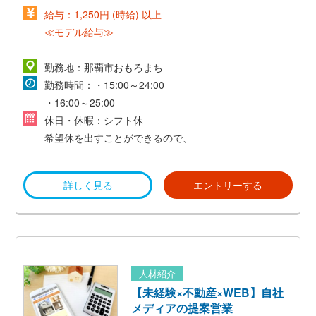
給与：1,250円 (時給) 以上
≪モデル給与≫
1日 時給1,250円×5時間＋時給1,560円×3時間＝
勤務地：那覇市おもろまち
10,930円
勤務時間：・15:00～24:00
・16:00～25:00
月収 10,930円×月21日＋交通費＝229,530円
休日・休暇：シフト休
希望休を出すことができるので、
プライベートも充実可能！
詳しく見る
エントリーする
人材紹介
【未経験×不動産×WEB】自社
メディアの提案営業