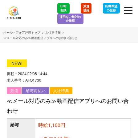
LINE
派遣
転職希望
相談
登録
の登録
採用をご検討の
企業様
オール・フォア沖縄トップ
>
お仕事情報
>
≪メール対応のみ≫動画配信アプリへのお問い合わせ
NEW!
掲載：2024/02/05 14:44
求人番号：AFO1730
派遣
給与前払い
入社特典
≪メール対応のみ≫動画配信アプリへのお問い合
わせ
給与
時給1,100円