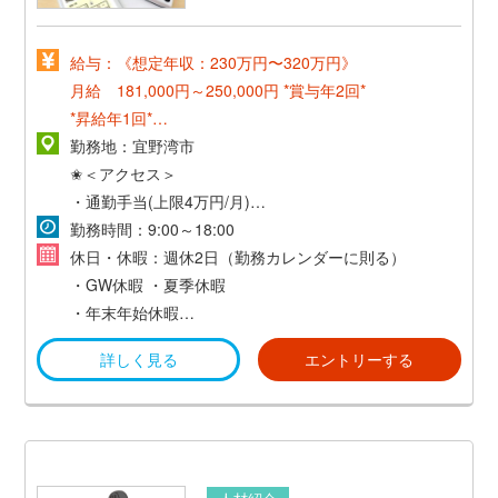
給与：《想定年収：230万円〜320万円》
月給 181,000円～250,000円
*賞与年2回*
*昇給年1回*
勤務地：宜野湾市
【給与モデル】
✬＜アクセス＞
25歳／営業経験なしの社員の場合
・通勤手当(上限4万円/月)
基本給187,000円＋その他手当
・マイカー通勤可(無料駐車場あり)
勤務時間：9:00～18:00
＊割増賃金別途支給
休日・休暇：週休2日（勤務カレンダーに則る）
＊昇進・昇給制度（年1回）
・GW休暇
・夏季休暇
＊経験・能力等を考慮のうえ優遇
・年末年始休暇
・慶弔休暇
詳しく見る
エントリーする
*スキル・プロジェクト手当は10,000円~/月、個人のス
・産前産後休暇
キル・能力によって異なります。
・育児休暇*男性社員の育児休暇取得実績多数! *
*賞与額は個人のスキル・能力によって異なります。ま
・有給休暇*有給休暇は1時間単位でも取得可能!*
た会社業績にもよります。
・介護休暇