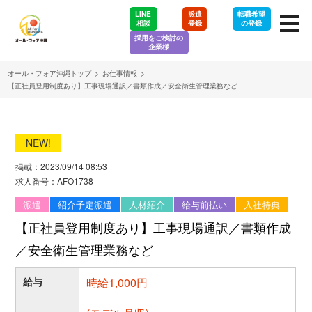
LINE
派遣
転職希望
相談
登録
の登録
採用をご検討の
企業様
オール・フォア沖縄トップ
>
お仕事情報
>
【正社員登用制度あり】工事現場通訳／書類作成／安全衛生管理業務など
NEW!
掲載：2023/09/14 08:53
求人番号：AFO1738
派遣
紹介予定派遣
人材紹介
給与前払い
入社特典
【正社員登用制度あり】工事現場通訳／書類作成
／安全衛生管理業務など
給与
時給1,000円