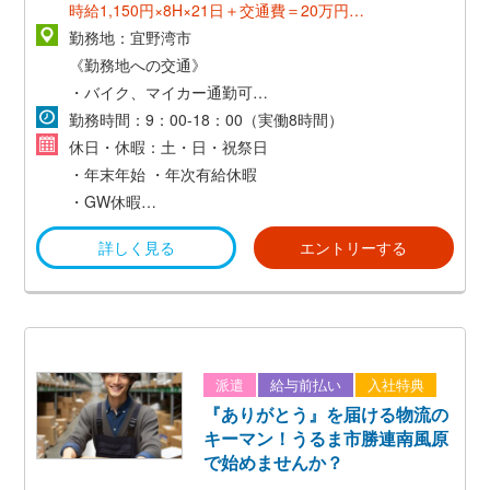
時給1,150円×8H×21日＋交通費＝20万円～
勤務地：宜野湾市
≪社員登用後≫
《勤務地への交通》
*想定年収：300万円〜550万円*
・バイク、マイカー通勤可能
・交通費支給(社内規定あり)
勤務時間：9：00-18：00（実働8時間）
休日・休暇：土・日・祝祭日
・年末年始
・年次有給休暇
・GW休暇
など
詳しく見る
エントリーする
派遣
給与前払い
入社特典
『ありがとう』を届ける物流の
キーマン！うるま市勝連南風原
で始めませんか？