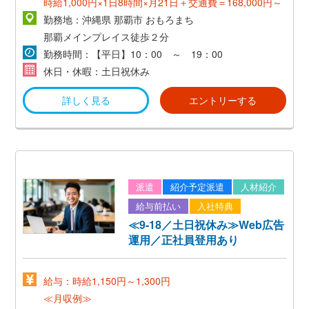
時給1,000円×1日8時間×月21日＋交通費＝168,000円～
勤務地：沖縄県 那覇市 おもろまち
那覇メインプレイス徒歩２分
勤務時間：【平日】10：00 ～ 19：00
休日・休暇：土日祝休み
詳しく見る
エントリーする
派遣
紹介予定派遣
人材紹介
給与前払い
入社特典
≪9-18／土日祝休み≫Web広告
運用／正社員登用あり
給与：時給1,150円～1,300円
≪月収例≫