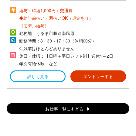
給与：時給1,000円＋交通費
◆給与前払い・週払いOK（規定あり）
《モデル給与》
時給1,000円×8H×21日+交通費＝１７万円～
勤務地：うるま市勝連南風原
勤務時間：8：30～17：30（休憩60分）
◇残業はほとんどありません
休日・休暇：【日曜＋平日シフト制】週休1～2日
年次有給休暇 など
詳しく見る
エントリーする
お仕事一覧にもどる