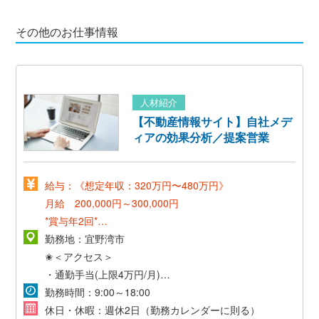
その他のお仕事情報
人材紹介
【不動産情報サイト】自社メデ
ィアの効果分析／提案営業
給与：《想定年収：320万円〜480万円》
月給 200,000円～300,000円
*賞与年2回*
*昇給年1回*
勤務地：宜野湾市
✬＜アクセス＞
【給与モデル】
・通勤手当(上限4万円/月)
32歳/営業経験ありの社員の場合
・マイカー通勤可(無料駐車場あり)
勤務時間：9:00～18:00
基本給230,000円/月+残業代*27,000円/月+スキル・プロ
休日・休暇：週休2日（勤務カレンダーに則る）