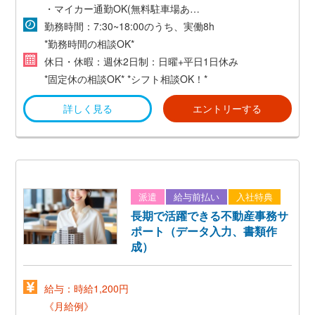
・マイカー通勤OK(無料駐車場あり)
・交通費支給(規定あり)
勤務時間：7:30~18:00のうち、実働8h
*勤務時間の相談OK*
休日・休暇：週休2日制：日曜+平日1日休み
*固定休の相談OK*
*シフト相談OK！*
詳しく見る
エントリーする
派遣
給与前払い
入社特典
長期で活躍できる不動産事務サ
ポート（データ入力、書類作
成）
給与：時給1,200円
《月給例》