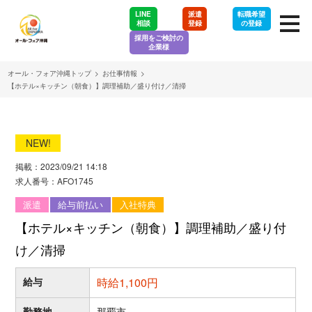
LINE
派遣
転職希望
相談
登録
の登録
採用をご検討の
企業様
オール・フォア沖縄トップ
>
お仕事情報
>
【ホテル×キッチン（朝食）】調理補助／盛り付け／清掃
NEW!
掲載：2023/09/21 14:18
求人番号：AFO1745
派遣
給与前払い
入社特典
【ホテル×キッチン（朝食）】調理補助／盛り付
け／清掃
給与
時給1,100円
勤務地
那覇市