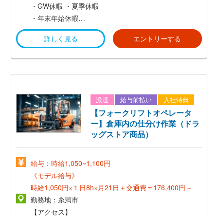
ジェクト手当*30,000円/月+賞与(年2回)*
・GW休暇
・夏季休暇
*残業代:月平均16時間で計算した場合です。
・年末年始休暇
*スキル・プロジェクト手当は10,000円~/月、個人のス
・慶弔休暇
詳しく見る
エントリーする
キル・能力によって異なります。
・産前産後休暇
*賞与額は個人のスキル・能力によって異なります。ま
・育児休暇*男性社員の育児休暇取得実績多数! *
た会社業績にも寄ります。
・有給休暇*有給休暇は1時間単位でも取得可能!*
・介護休暇
【その他手当】
派遣
給与前払い
入社特典
・割増賃金別途支給
【フォークリフトオペレータ
・通勤手当（上限3万円／月）
ー】倉庫内の仕分け作業（ドラ
・別途営業交通費支給
ッグストア商品）
・昇進／昇給制度（年1回）
・役職手当
給与：時給1,050~1,100円
・家族手当
《モデル給与》
時給1,050円×１日8h×月21日＋交通費＝176,400円～
勤務地：糸満市
【アクセス】