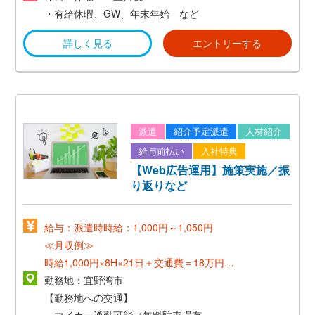
・有給休暇、GW、年末年始 など
詳しく見る
エントリーする
派遣
紹介予定派遣
人材紹介
給与前払い
入社特典
【Web広告運用】施策実施／振
り返りなど
給与：派遣時時給：1,000円～1,050円
≪月収例≫
時給1,000円×8H×21日＋交通費＝18万円～
勤務地：宜野湾市
*正社員登用後：想定年収350万円〜650万円*
【勤務地への交通】
月収 20万円以上
・マイカー通勤可能（無料駐車場有）