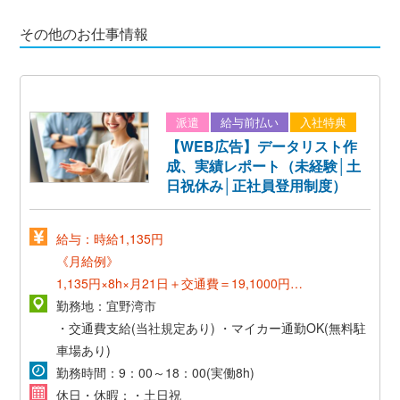
その他のお仕事情報
派遣
給与前払い
入社特典
【WEB広告】データリスト作
成、実績レポート（未経験│土
日祝休み│正社員登用制度）
給与：時給1,135円
《月給例》
1,135円×8h×月21日＋交通費＝19,1000円～
勤務地：宜野湾市
《正社員登用後》
・交通費支給(当社規定あり)
・マイカー通勤OK(無料駐
*想定年収300万～550万円*
車場あり)
勤務時間：9：00～18：00(実働8h)
休日・休暇：・土日祝