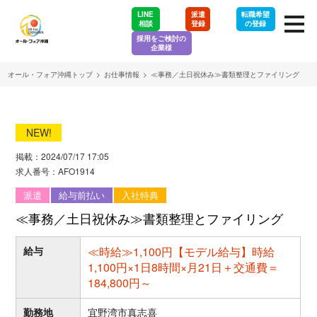
LINE
派遣
転職希望
相談
登録
の登録
採用をご検討の
企業様
オール・フォア沖縄トップ
>
お仕事情報
>
≪事務／土日祝休み≫書類整理とファイリング
NEW!
掲載：2024/07/17 17:05
求人番号：AFO1914
派遣
給与前払い
入社特典
≪事務／土日祝休み≫書類整理とファイリング
給与
≪時給≫1,100円【モデル給与】時給
1,100円×1日8時間×月21日＋交通費＝
184,800円～
勤務地
宜野湾市真志喜