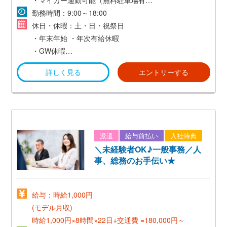
*賞与あり（年2回）*
・交通費支給（当社規定あり）
勤務時間：9:00～18:00
*昇給あり（年1回）*
休日・休暇：土・日・祝祭日
・年末年始
・年次有給休暇
・GW休暇
など
詳しく見る
エントリーする
派遣
給与前払い
入社特典
＼未経験者OK♪一般事務／人
事、総務のお手伝い★
給与：時給1,000円
(モデル月収)
時給1,000円×8時間×22日+交通費 =180,000円～