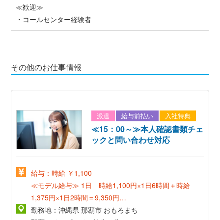
≪歓迎≫
・コールセンター経験者
その他のお仕事情報
派遣
給与前払い
入社特典
≪15：00～≫本人確認書類チェ
ックと問い合わせ対応
給与：時給 ￥1,100
≪モデル給与≫
1日 時給1,100円×1日6時間＋時給
1,375円×1日2時間＝9,350円
1ヵ月 1日9,350円×月21日＋交通費＝196,350円～
勤務地：沖縄県 那覇市 おもろまち