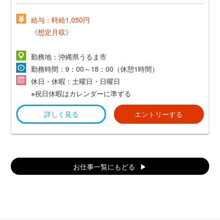
給与：時給1,050円
《想定月収》
時給1,050円×8h×21日=176,400円
勤務地：沖縄県うるま市
＋交通費＋社会保障
勤務時間：9：00～18：00（休憩1時間）
休日・休暇：土曜日・日曜日
※祝日休暇はカレンダーに準ずる
詳しく見る
エントリーする
お仕事一覧にもどる