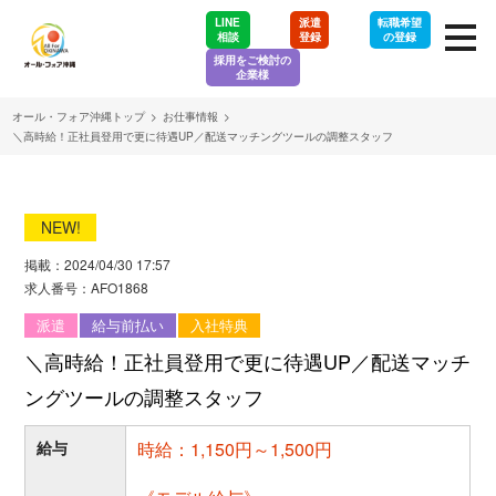
LINE
派遣
転職希望
相談
登録
の登録
採用をご検討の
企業様
オール・フォア沖縄トップ
>
お仕事情報
>
＼高時給！正社員登用で更に待遇UP／配送マッチングツールの調整スタッフ
NEW!
掲載：2024/04/30 17:57
求人番号：AFO1868
派遣
給与前払い
入社特典
＼高時給！正社員登用で更に待遇UP／配送マッチ
ングツールの調整スタッフ
給与
時給：1,150円～1,500円