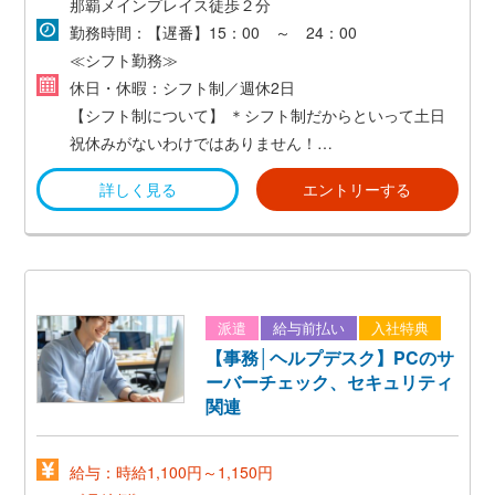
那覇メインプレイス徒歩２分
勤務時間：【遅番】15：00 ～ 24：00
≪シフト勤務≫
休日・休暇：シフト制／週休2日
【シフト制について】
＊シフト制だからといって土日
祝休みがないわけではありません！
＊平日にお休みが欲しい方にはオススメの働き方！
詳しく見る
エントリーする
派遣
給与前払い
入社特典
【事務│ヘルプデスク】PCのサ
ーバーチェック、セキュリティ
関連
給与：時給1,100円～1,150円