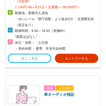
《月給例》
1,100円×8h×月21日＋交通費＝185,000円～
勤務地：那覇市久茂地
・ゆいレール「県庁前駅」より徒歩2分
・交通費支給
（規定あり）
勤務時間：9:30～18:30（実働8h）
*残業ほぼなし*
休日・休暇：・土日祝
・有給休暇
・夏季、年末年始休暇
詳しく見る
エントリーする
派遣
入社特典
車オーディオ検証