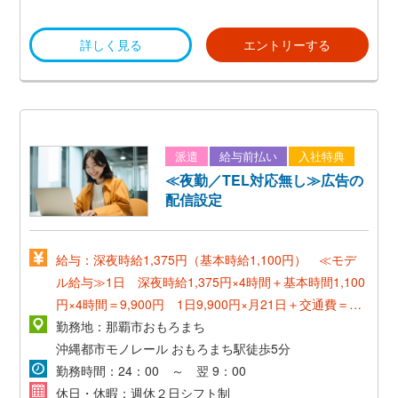
■勤務形態一部リモート勤務可(月・火・金:原則出社/
・慶弔休暇
詳しく見る
エントリーする
水・木:リモート選択可)
※所属マネージャーからの指示により、原則出社日にお
いても、業務の都合に応じてリモート勤務へ変更する可
能性あり
派遣
給与前払い
入社特典
≪夜勤／TEL対応無し≫広告の
配信設定
給与：深夜時給1,375円（基本時給1,100円） ≪モデ
ル給与≫1日 深夜時給1,375円×4時間＋基本時間1,100
円×4時間＝9,900円 1日9,900円×月21日＋交通費＝
207,900円 ～
勤務地：那覇市おもろまち
沖縄都市モノレール おもろまち駅徒歩5分
勤務時間：24：00 ～ 翌 9：00
休日・休暇：週休２日シフト制