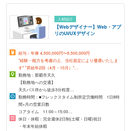
人材紹介
【Webデザイナー】Web・アプ
リのUI/UXデザイン
給与：年俸 4,500,000円〜9,500,000円
*経験・能力を考慮の上、当社規定により優遇いたしま
す*
*昇給年2回（4月・10月）*
*通勤交通費支給*
勤務地：那覇市天久
【勤務地への交通】
天久バス停から徒歩3分程度
・通勤交通費支給
勤務時間：■フレックスタイム制所定労働時間 1日8時
*駐車場あり（台数に限りがあるため、止められない場
間×月の営業日数
合はコインパーキング代を月末に経費精算していただき
コアタイム 11:00～15:00
ます)*
休日・休暇：完全週休2日制(土曜・日曜)祝日
休憩時間 11時から15時の内1時間※時間外労働あり
・年末年始休暇