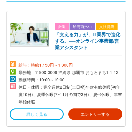
派遣
給与前払い
入社特典
「支える力」が、IT業界で進化
する。──オンライン事業部/営
業アシスタント
給与：時給1,150円～1,300円
勤務地：〒900-0006 沖縄県 那覇市 おもろまち1-1-12
勤務時間：10:00～19:00
休日・休暇：完全週休2日制(土日祝)年次有給休暇(初年
度10日)、夏季休暇(7~11月の間で3日)、慶弔休暇、年末
年始休暇
詳しく見る
エントリーする