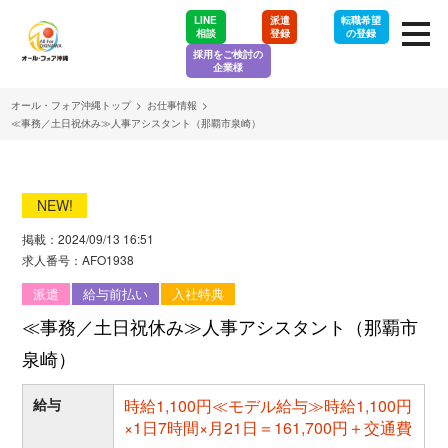
LINE
派遣
転職希望
相談
登録
の登録
採用をご検討の
企業様
オール・フォア沖縄トップ
>
お仕事情報
>
≪事務／土日祝休み≫人事アシスタント（那覇市泉崎）
NEW!
掲載：2024/09/13 16:51
求人番号：AFO1938
派遣
給与前払い
入社特典
≪事務／土日祝休み≫人事アシスタント（那覇市
泉崎）
給与
時給1,100円≪モデル給与≫時給1,100円
×1日7時間×月21日＝161,700円＋交通費