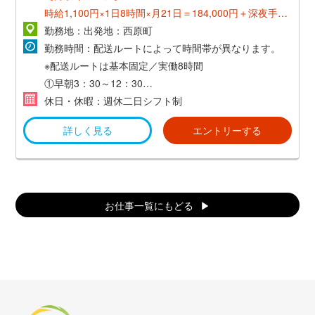
時給1,100円×1日8時間×月21日＝184,000円＋深夜手当
＋残業代＋交通費
勤務地：出発地：西原町
月平均／220,000円前後
勤務時間：配送ルートによって時間帯が異なります。
※配送ルートは基本固定／実働8時間
①早朝3：30～12：30
②早朝4：00～13：00
休日・休暇：週休二日シフト制
③早朝4：30～13：30
詳しく見る
エントリーする
④早朝5：00～14：00
お仕事一覧にもどる