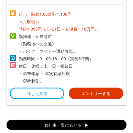
給与：時給1,050円~1,100円
≪月収例≫
時給1,050円×8H×21日＋交通費＝18万円～
勤務地：宜野湾市
≪社員登用後≫
《勤務地への交通》
*想定年収：300万円〜550万円*
・バイク、マイカー通勤可能
・交通費支給（社内規定あり）
勤務時間：9：00-18：00（実働8時間）
休日・休暇：土・日・祝祭日
・年末年始
・年次有給休暇
・GW休暇
詳しく見る
エントリーする
など
お仕事一覧にもどる