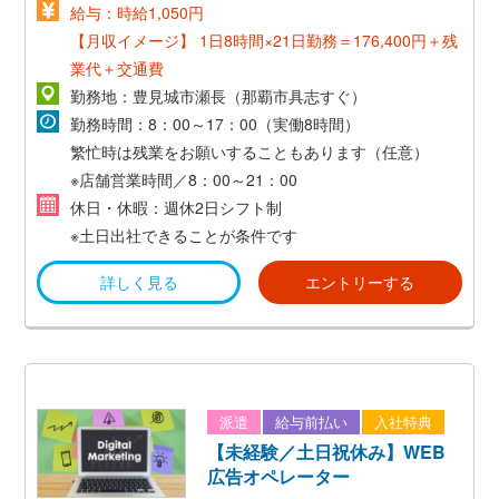
給与：時給1,050円
【月収イメージ】
1日8時間×21日勤務＝176,400円＋残
業代＋交通費
勤務地：豊見城市瀬長（那覇市具志すぐ）
勤務時間：8：00～17：00（実働8時間）
繁忙時は残業をお願いすることもあります（任意）
※店舗営業時間／8：00～21：00
休日・休暇：週休2日シフト制
※土日出社できることが条件です
詳しく見る
エントリーする
派遣
給与前払い
入社特典
【未経験／土日祝休み】WEB
広告オペレーター