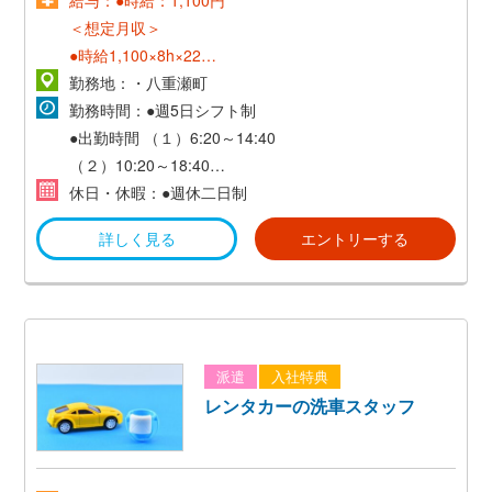
＜想定月収＞
●時給1,100×8h×22日
＝193,600円
勤務地：・八重瀬町
勤務時間：●週5日シフト制
●出勤時間
（１）6:20～14:40
（２）10:20～18:40
休日・休暇：●週休二日制
※就業時間相談可能！
詳しく見る
エントリーする
少しでも興味があれば、ご相談くださいね！
派遣
入社特典
レンタカーの洗車スタッフ