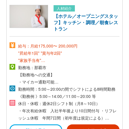
人材紹介
【ホテル／オープニングスタッ
フ】キッチン・調理／朝食レス
トラン
給与：月給175,000〜 200,000円
*昇給年1回*
*賞与年2回*
*家族手当有*
*交通費規定支給(上限30,000円)*
勤務地：那覇市
【勤務地への交通】
・マイカー通勤可能
・交通費規定支給(上限30,000円)
勤務時間：5:00～20:00の間でシフトによる8時間勤務
・ゆいレール県庁前駅より徒歩7分
《勤務例 》5:00～14:00／11:00～20:00 等
休日・休暇：週休2日シフト制（月8～10日）
・年次有給休暇 入社半年後より10日間付与
・リフレ
ッシュ休暇 年間7日間（初年度は規定による）
・慶弔休暇