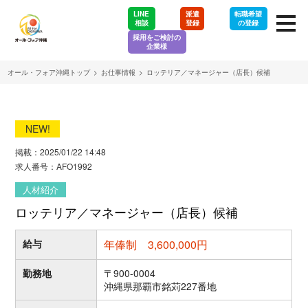
LINE
派遣
転職希望
相談
登録
の登録
採用をご検討の
企業様
オール・フォア沖縄トップ
>
お仕事情報
>
ロッテリア／マネージャー（店長）候補
NEW!
掲載：2025/01/22 14:48
求人番号：AFO1992
人材紹介
ロッテリア／マネージャー（店長）候補
給与
年俸制 3,600,000円
勤務地
〒900-0004
沖縄県那覇市銘苅227番地