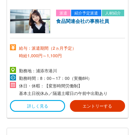
派遣
紹介予定派遣
人材紹介
食品関連会社の事務社員
給与：派遣期間（2ヵ月予定）
時給1,000円～1,100円
【正社員】
勤務地：浦添市港川
勤務時間：8：00～17：00（実働8H）
月給制／160,000円～
休日・休暇：【変形時間労働制】
基本土日祝休み／隔週土曜日の午前中出勤あり
詳しく見る
エントリーする