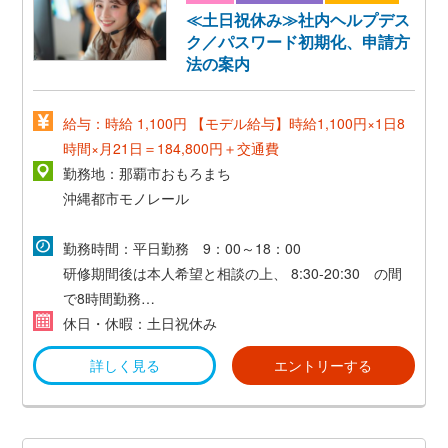
≪土日祝休み≫社内ヘルプデス
ク／パスワード初期化、申請方
法の案内
給与：時給 1,100円 【モデル給与】時給1,100円×1日8
時間×月21日＝184,800円＋交通費
勤務地：那覇市おもろまち
沖縄都市モノレール
「おもろまち」駅 徒歩8分
勤務時間：平日勤務 9：00～18：00
研修期間後は本人希望と相談の上、
8:30-20:30 の間
那覇メインプレイス徒歩3分
で8時間勤務
※勤務時間は固定なので、シフト勤務ではありませ
休日・休暇：土日祝休み
ん！！
詳しく見る
エントリーする