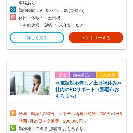
*想定年収300万～550万円*
車場あり)
勤務時間：9：00～18：00(実働8h)
休日・休暇：・土日祝
・有給休暇、GW、年末年始 など
詳しく見る
エントリーする
派遣
給与前払い
入社特典
≪電話対応無し／土日祝休み≫
社内のPCサポート（那覇市お
もろまち）
給与：時給1,200円 ≪モデル給与≫時給1,200円×1日8
時間×月21日＋交通費＝200,000円～
勤務地：沖縄県 那覇市 おもろまち