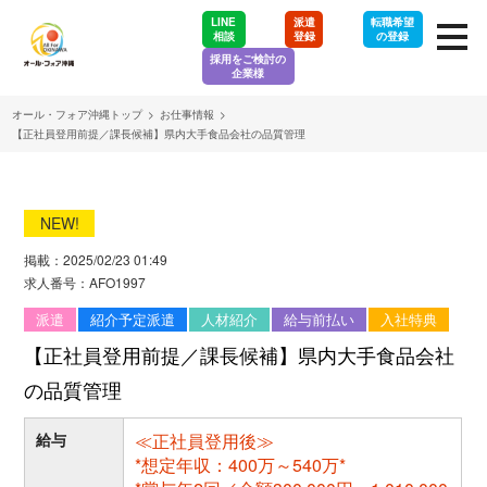
LINE
派遣
転職希望
相談
登録
の登録
採用をご検討の
企業様
オール・フォア沖縄トップ
>
お仕事情報
>
【正社員登用前提／課長候補】県内大手食品会社の品質管理
NEW!
掲載：2025/02/23 01:49
求人番号：AFO1997
派遣
紹介予定派遣
人材紹介
給与前払い
入社特典
【正社員登用前提／課長候補】県内大手食品会社
の品質管理
給与
≪正社員登用後≫
*想定年収：400万～540万*