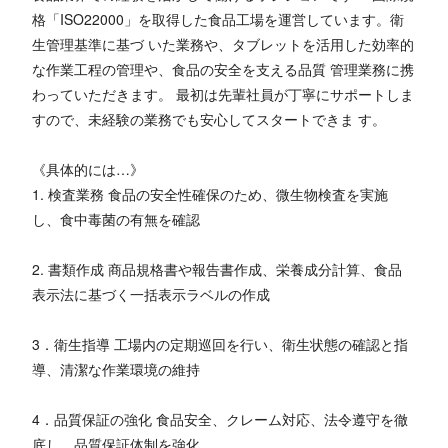
格「ISO22000」を取得した食品工場を運営しています。衛
生管理基準に基づ いた業務や、タブレットを活用した効率的
な作業工程の管理や、食品の安全を支える品質 管理業務に携
わっていただきます。 最初は先輩社員が丁寧にサポートしま
すので、未経験の業務でも安心してスタートできま す。
《具体的には…》
1. 検査業務 食品の安全性確保のため、微生物検査を実施
し、食中毒菌の有無を確認
2. 書類作成 商品規格書や報告書作成、栄養成分計算、食品
表示法に基づく一括表示ラベルの作成
3．衛生指導 工場内の定期巡回を行い、衛生状態の確認と指
導、清潔な作業環境の維持
4．品質保証の強化 食品安全、クレーム対応、法令遵守を徹
底し、品質保証体制を強化