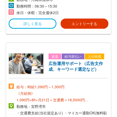
勤務時間：06:30～15:30
休日・休暇：完全週休2日
詳しく見る
エントリーする
派遣
給与前払い
入社特典
広告運用サポート（広告文作
成、キーワード選定など）
給与：時給1,090円～1,300円
《月給例》
1,090円×8h×月21日＋交通費＝18,5000円～
勤務地：宜野湾市
《正社員登用後》
・交通費支給(当社規定あり)
・マイカー通勤OK(無料駐