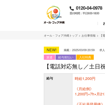
0120-04-0978
受付時間：平日9:00-18:00
オール・フォア沖縄トップ
>
お仕事情報
>
【
NEW!
掲載：2025/03/09 20:59
求人
派遣
給与前払い
入社特典
【電話対応無し／土日
給与
時給1,200円
《月給例》
1,200円×7h×月
《正社員登用後》