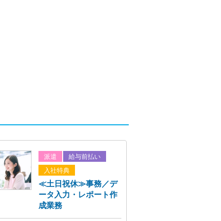
派遣
給与前払い
入社特典
≪土日祝休≫事務／デ
ータ入力・レポート作
成業務