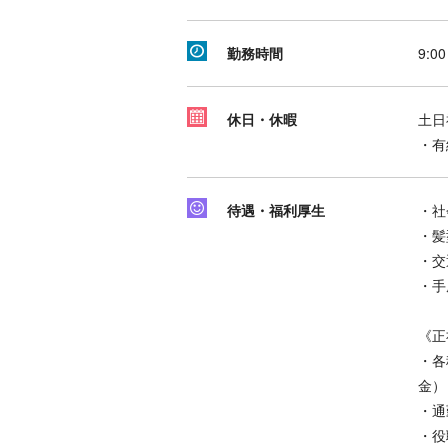
勤務時間
9:0
休日・休暇
土日
・有
待遇・福利厚生
・社
・髪
・交
・手
《正
・各
金）
・通
・役