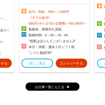
給与：時給：950～1,000円
《モデル給与》
費＝
950円×8ｈ×21日+交通費＝160,000円～
勤務地：那覇市久茂地
場あり）
勤務時間：9：00～18：00
*残業はほとんどございません♪*
h）
休日・休暇：週休２日シフト制
*シフト相談OK*
ど
ーする
詳しく見る
エントリーする
お仕事一覧にもどる