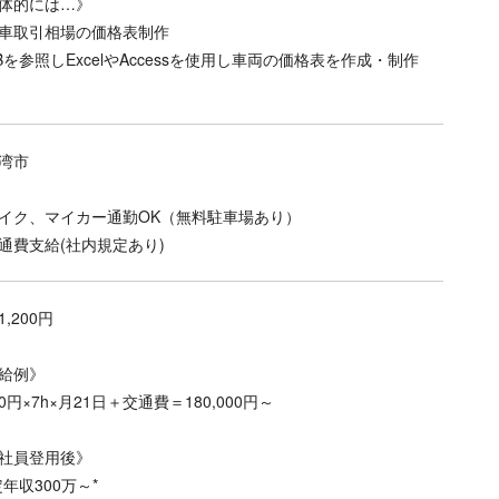
体的には…》
車取引相場の価格表制作
Bを参照しExcelやAccessを使用し車両の価格表を作成・制作
湾市
イク、マイカー通勤OK（無料駐車場あり）
通費支給(社内規定あり)
,200円
給例》
200円×7h×月21日＋交通費＝180,000円～
社員登用後》
定年収300万～*