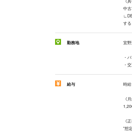
《具
中古
∟D
する
勤務地
宜野
・バ
・交
給与
時給1
《月
1,
《正
*想