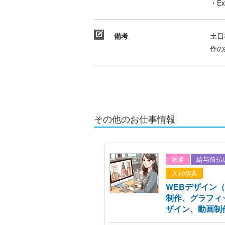
・E
備考
土日
作の
その他のお仕事情報
派遣
給与前払
入社特典
WEBデザイン
制作、グラフィ
ザイン、動画制