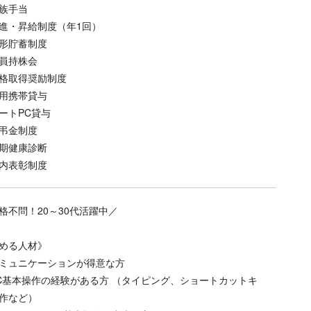
族手当
進・昇給制度（年1回）
形貯蓄制度
員持株会
格取得奨励制度
用携帯貸与
ートPC貸与
弔金制度
期健康診断
内表彰制度
格不問！20～30代活躍中／
める人材》
ミュニケーションが得意な方
C基本操作の経験がある方 （タイピング、ショートカットキ
作など）