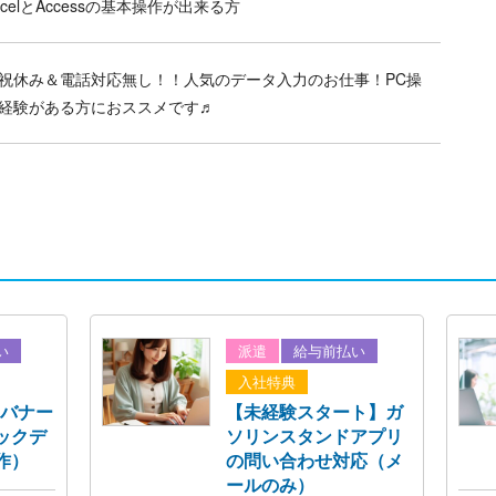
xcelとAccessの基本操作が出来る方
祝休み＆電話対応無し！！人気のデータ入力のお仕事！PC操
経験がある方におススメです♬
い
派遣
給与前払い
入社特典
（バナー
【未経験スタート】ガ
ックデ
ソリンスタンドアプリ
作）
の問い合わせ対応（メ
ールのみ）