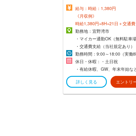
給与：時給：1,380円
《月収例》
時給1,380円×8H×21日＋交通
232,000円～
勤務地：宜野湾市
・マイカー通勤OK（無料駐車
・交通費支給（当社規定あり）
勤務時間：9:00～18:00（実働8
休日・休暇：・土日祝
・有給休暇、GW、年末年始な
詳しく見る
エントリ