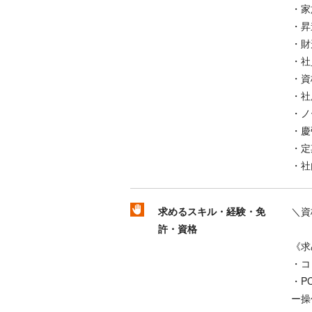
・家
・昇
・財
・社
・資
・社
・ノ
・慶
・定
・社
求めるスキル・経験・免
＼資
許・資格
《求
・コ
・P
ー操