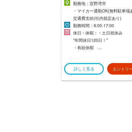
円～
勤務地：宜野湾市
・マイカー通勤OK(無料駐車場
交通費支給(社内規定あり)
勤務時間：8:00‐17:00
休日・休暇：・土日祝休み
*年間休日120日！*
・有給休暇
・年末年始、GW など
詳しく見る
エントリ