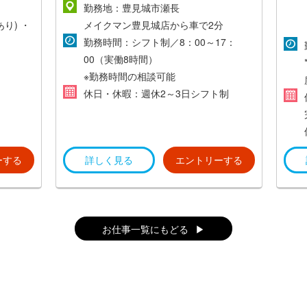
業代は1分単位で支給
勤務地：豊見城市瀬長
あり)
・
メイクマン豊見城店から車で2分
勤務時間：シフト制／8：00～17：
00（実働8時間）
※勤務時間の相談可能
休日・休暇：週休2～3日シフト制
ーする
詳しく見る
エントリーする
お仕事一覧にもどる