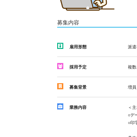
募集内容
雇用形態
派遣
採用予定
複数
募集背景
増員
業務内容
＜主
○デ
○印