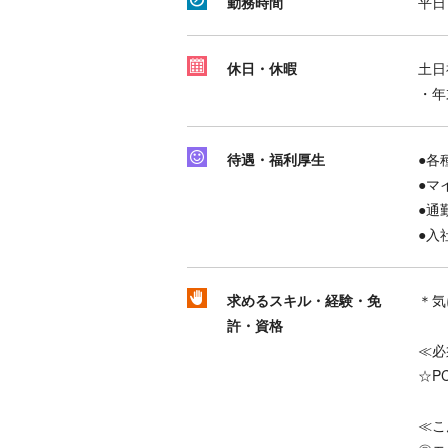
勤務時間
平日
休日・休暇
土日
・年
待遇・福利厚生
●各
●マ
●通
●入
求めるスキル・経験・免
＊気
許・資格
≪必
☆P
≪こ