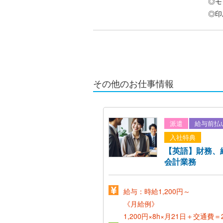
◎モ
◎印
その他のお仕事情報
派遣
給与前払
入社特典
【英語】財務、
会計業務
給与：時給1,200円～
《月給例》
1,200円×8h×月21日＋交通費＝2