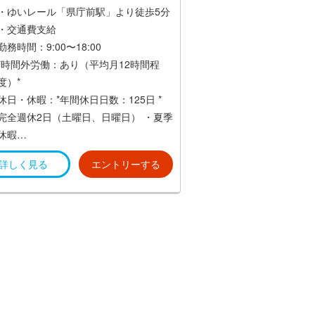
・住宅手当
・ゆいレール「県庁前駅」より徒歩5分
・通勤手当(月額2万円まで実費支給)
・交通費支給
・家族扶養手当(1万円/18才未満)
勤務時間：9:00〜18:00
*時間外労働：あり（平均月12時間程
度）*
休日・休暇：*年間休日日数：125日 *
完全週休2日（土曜日、日曜日）
・夏季
休暇
・年末年始休暇
詳しく見る
エントリーする
・会社創立記念日
・ベトナム旧正月
・有給休暇（10日〜20日、消化率8割以
上）、特別休暇