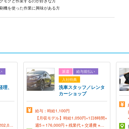
クモクと作業するのが好きな方
刷機を使った作業に興味がある方
い
派遣
給与前払い
入社特典
経理、
洗車スタッフ／レンタ
カーショップ
給与：時給1,100円
【月収モデル】時給1,050円×1日8時間×
02,000
週5＝176,000円＋残業代＋交通費
※残