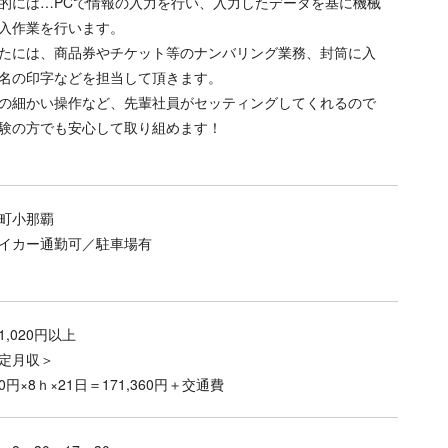
的には…PCで情報の入力を行い、入力したデータを基に機械
入作業を行います。
たには、商品券やチケット等のナンバリング業務、封筒に入
名の印字などを担当して頂きます。
の細かい操作など、先輩社員がセッティングしてくれるので
験の方でも安心して取り組めます！
町小那覇
イカー通勤可／駐車場有
1,020円以上
定月収＞
20円×8ｈ×21日＝171,360円＋交通費