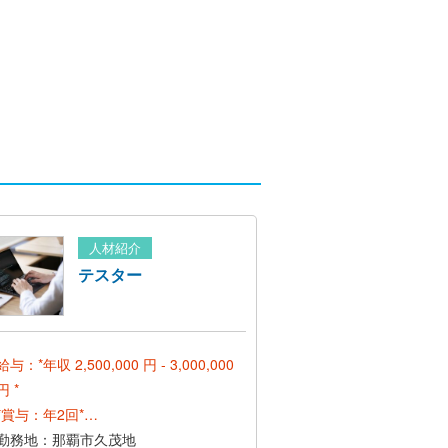
人材紹介
テスター
給与：*年収 2,500,000 円 - 3,000,000
円 *
*賞与：年2回*
* 昇給：年1回(1月 前年評価で決定) *
勤務地：那覇市久茂地