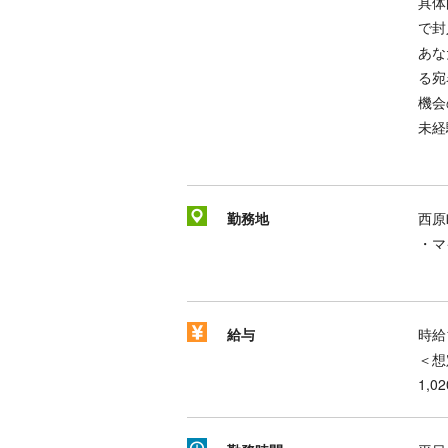
具体
で封
あな
る宛
機会
未経
勤務地
西原
・マ
給与
時給
＜想
1,0