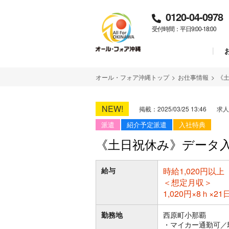
0120-04-0978
受付時間：平日9:00-18:00
オール・フォア沖縄トップ
>
お仕事情報
>
《
NEW!
掲載：2025/03/25 13:46
求人
派遣
紹介予定派遣
入社特典
《土日祝休み》データ
給与
時給1,020円以上
＜想定月収＞
1,020円×8ｈ×2
勤務地
西原町小那覇
・マイカー通勤可／