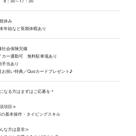
 8：30～17：30
祝休み
末年始など長期休暇あり
種社会保険完備
イカー通勤可 無料駐車場あり
勤手当あり
社お祝い特典／Quoカードプレゼント♪
になる方はまずはご応募を＊
須項目≫
Cの基本操作・タイピングスキル
んな方は是非≫