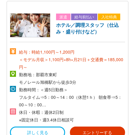
派遣
給与前払い
入社特典
ホテル／調理スタッフ（仕込
み・盛り付けなど）
給与：時給1,100円～1,200円
＜モデル月収＞1,100円×8h×月21日＋交通費＝185,000
円～
勤務地：那覇市東町
モノレール旭橋駅から徒歩3分
勤務時間：＜週5日勤務＞
フルタイム⇒5：00～14：00（休憩1ｈ）
朝食帯⇒5：
00～10：00
ランチ帯⇒10：00～15：00
休日・休暇：週休2日制
※固定休日・週3.4休日相談可
詳しく見る
エントリーする