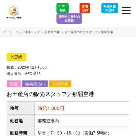
LINE
派遣
転職希望
相談
登録
の登録
採用をご検討の
企業様
オール・フォア沖縄トップ
>
お仕事情報
>
お土産店の販売スタッフ／那覇空港
NEW!
掲載：2023/07/21 15:00
求人番号：AFO1683
派遣
給与前払い
入社特典
お土産店の販売スタッフ／那覇空港
給与
時給1,000円
勤務地
那覇空港内
勤務時間
早番／7：30～15：30（実働7.5時間）