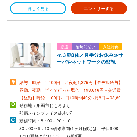
詳しく見る
エントリーする
派遣
給与前払い
入社特典
≪３勤3休／月半分お休み≫サ
ーバやネットワークの監視
給与：時給 1,100円 ／夜勤1,375円【モデル給与】
昼勤、夜勤 半々で行った場合 198,616円＋交通費
【昼勤】時給1,100円×1日10時間40分×月8日＝93,808
円 ①
勤務地：那覇市おもろまち
【夜勤】時給1,375円×5時間＋時給1,100円×5時
間40分＝13,101円
那覇メインプレイス徒歩3分
1日 13,101円×月8日＝104,808円 ②
勤務時間：8：00～20：10
①＋②＝198,616円
20：00～8：10
※研修期間(1ヶ月程度)は、平日8:00-
17:00勤務となります。（相談可）