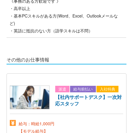
《事務のある方歓迎です 》
・高卒以上
・基本PCスキルがある方(Word、Excel、Outlookメールな
ど)
・英語に抵抗のない方（語学スキルは不問）
その他のお仕事情報
派遣
給与前払い
入社特典
【社内サポートデスク】一次対
応スタッフ
給与：時給1,000円
【モデル給与】