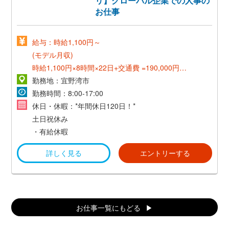
リ】グローバル企業での人事の
お仕事
給与：時給1,100円～
(モデル月収)
時給1,100円×8時間×22日+交通費 =190,000円～
勤務地：宜野湾市
《正社員登用後》
勤務時間：8:00‐17:00
月収20万～*賞与あり（年2回／3ヵ月分）
休日・休暇：*年間休日120日！*
*昇給あり（年1回）
土日祝休み
*英検1級またはＴＯＥＩＣ900点以上の方
・有給休暇
⇒語学手当支給 10，000円／月
詳しく見る
エントリーする
お仕事一覧にもどる