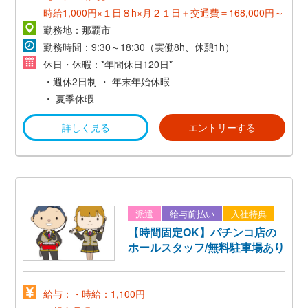
時給1,000円×１日８h×月２１日＋交通費＝168,000円～
勤務地：那覇市
勤務時間：9:30～18:30（実働8h、休憩1h）
休日・休暇：*年間休日120日*
・週休2日制
・ 年末年始休暇
・ 夏季休暇
詳しく見る
エントリーする
派遣
給与前払い
入社特典
【時間固定OK】パチンコ店の
ホールスタッフ/無料駐車場あり
給与：・時給：1,100円