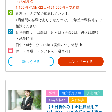
・想定月収
1,100円×7.5h×22日=181,500円＋交通費
勤務地：３店舗で募集しています。
※店舗間の移動はありませんので、ご希望の勤務地をご
相談ください
・那覇市曙
勤務時間：・出勤日：月～日（実働5日、週休2日制）
・那覇市東町
・就業時間
・那覇市旭町
日中：9時30分～18時（実働7.5h、休憩1h）
夜 ：17時30分～25時（実働6.5h、休憩1h）
休日・休暇：・シフト制：週休2日
※無料駐車場あり
詳しく見る
エントリーする
マイカー、バイク通勤OK
※1日5.5h以上の勤務であれば、時間固定の相談可能で
す！
子育てや介護などと並行して働くことができますよ。
派遣
紹介予定派遣
人材紹介
給与前払い
入社特典
【土日祝休み｜正社員登用ア