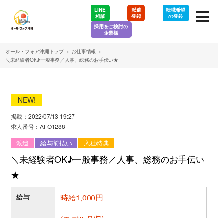
LINE
派遣
転職希望
相談
登録
の登録
採用をご検討の
企業様
オール・フォア沖縄トップ
>
お仕事情報
>
＼未経験者OK♪一般事務／人事、総務のお手伝い★
NEW!
掲載：2022/07/13 19:27
求人番号：AFO1288
派遣
給与前払い
入社特典
＼未経験者OK♪一般事務／人事、総務のお手伝い
★
給与
時給1,000円