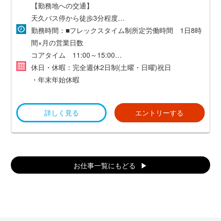
【勤務地への交通】
天久バス停から徒歩3分程度
・通勤交通費支給
勤務時間：■フレックスタイム制所定労働時間 1日8時
*駐車場あり（台数に限りがあるため、止められない場
間×月の営業日数
合はコインパーキング代を月末に経費精算していただき
コアタイム 11:00～15:00
ます)*
休日・休暇：完全週休2日制(土曜・日曜)祝日
休憩時間 11時から15時の内1時間※時間外労働あり
・年末年始休暇
■勤務形態一部リモート勤務可(月・火・金:原則出社/
・慶弔休暇
詳しく見る
エントリーする
水・木:リモート選択可)
※所属マネージャーからの指示により、原則出社日にお
いても、業務の都合に応じてリモート勤務へ変更する可
お仕事一覧にもどる
能性あり