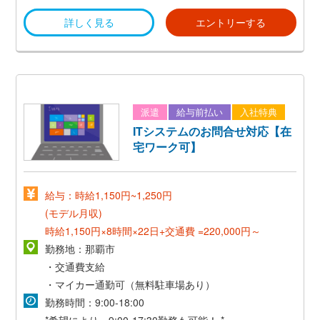
* 英検1級またはTOEIC900点以上で語学手当支給10,000
詳しく見る
エントリーする
円/月 *
派遣
給与前払い
入社特典
ITシステムのお問合せ対応【在
宅ワーク可】
給与：時給1,150円~1,250円
(モデル月収)
時給1,150円×8時間×22日+交通費 =220,000円～
勤務地：那覇市
・交通費支給
・マイカー通勤可（無料駐車場あり）
勤務時間：9:00-18:00
*希望により、9:00-17:30勤務も可能！ *