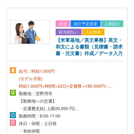
派遣
紹介予定派遣
人材紹介
給与前払い
入社特典
【米軍基地／英文事務】英文・
和文による書類（見積書・請求
書・注文書）作成／データ入力
給与：時給1,000円
(モデル月収)
時給1,000円×8時間×22日+交通費 =180,000円~
勤務地：宜野湾市
《正社員登用後》
【勤務地への交通】
*想定年収:240万円~310万円*
・交通費支給( 上限20,000 円)
月給 160,000円~200,000円
・マイカー通勤可(無料駐車場あり)
勤務時間：8:00‐17:00
*賞与年2回(3ヶ月分)*
休日・休暇：土日祝
*昇給年1回*
・有給休暇