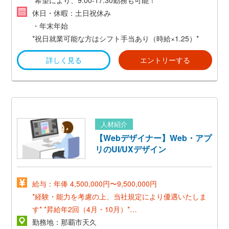
休日・休暇：土日祝休み
・年末年始
*祝日就業可能な方はシフト手当あり（時給×1.25）*
詳しく見る
エントリーする
人材紹介
【Webデザイナー】Web・アプ
リのUI/UXデザイン
給与：年俸 4,500,000円〜9,500,000円
*経験・能力を考慮の上、当社規定により優遇いたしま
す*
*昇給年2回（4月・10月）*
*通勤交通費支給*
勤務地：那覇市天久