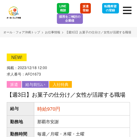
LINE
派遣
転職希望
相談
登録
の登録
採用をご検討の
企業様
オール・フォア沖縄トップ
>
お仕事情報
>
【週3日】お菓子の仕分け／女性が活躍する職場
NEW!
掲載：2023/12/18 12:00
求人番号：AFO1673
派遣
給与前払い
入社特典
【週3日】お菓子の仕分け／女性が活躍する職場
給与
時給970円
勤務地
那覇市安謝
勤務時間
毎週／月曜・木曜・土曜