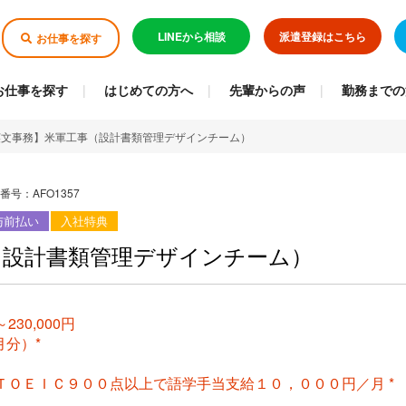
LINEから相談
派遣登録はこちら
お仕事を探す
お仕事を探す
はじめての方へ
先輩からの声
勤務までの
英文事務】米軍工事（設計書類管理デザインチーム）
番号：AFO1357
与前払い
入社特典
（設計書類管理デザインチーム）
230,000円
月分）*
はＴＯＥＩＣ９００点以上で語学手当支給１０，０００円／月 *