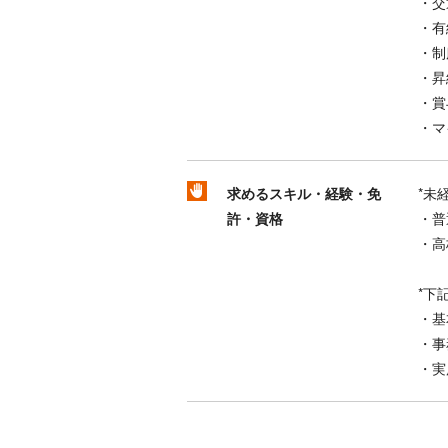
・交
・有
・制
・昇
・賞
・マ
求めるスキル・経験・免
*未
許・資格
・普
・高
*下
・基
・事
・実