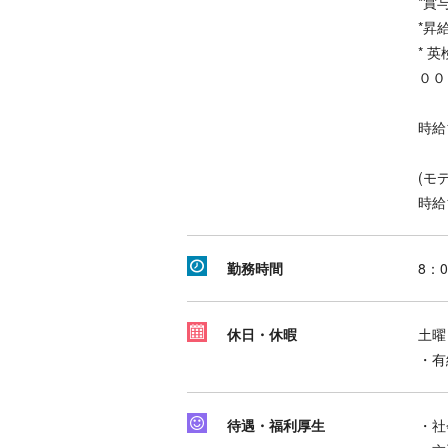
*賞
*昇
* 
００
時給1
(モ
時給1
勤務時間
8：0
休日・休暇
土曜
・有
待遇・福利厚生
・社