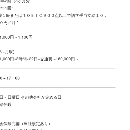
与年2回（3ヶ月分）*
給年1回*
英検１級またはＴＯＥＩＣ９００点以上で語学手当支給１０，
０円／月 *
,000円～1,100円
デル月収)
,000円×8時間×22日+交通費 =180,000円～
0～17：00
日・日曜日 その他会社が定める日
給休暇
会保険完備（当社規定あり）