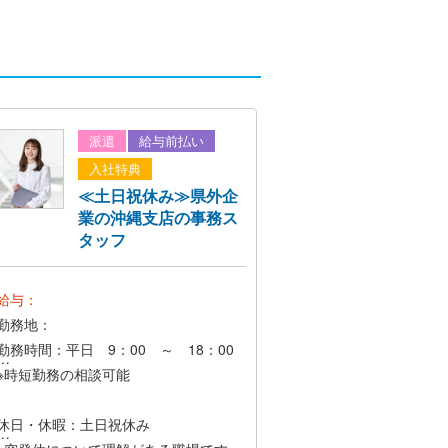
派遣
給与前払い
入社特典
≪土日祝休み≫県外企
業の沖縄支店の事務ス
タッフ
給与：
勤務地：
勤務時間：平日 9：00 ～ 18：00
※時短勤務の相談可能
例）9：00 ～ 17：00 10：00
休日・休暇：土日祝休み