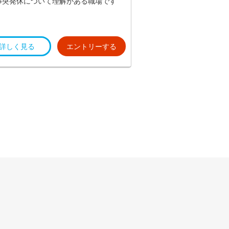
～ 16：00 等
※突発休について理解がある職場です
現在働いているスタッフにも子育て中
の方がいます
詳しく見る
エントリーする
お休みを行ってもフォローできる環境
を構築しています