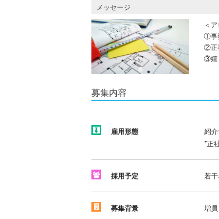
メッセージ
＜ア
①事
②正
③嬉
募集内容
雇用形態
紹介
*正
採用予定
若干
募集背景
増員