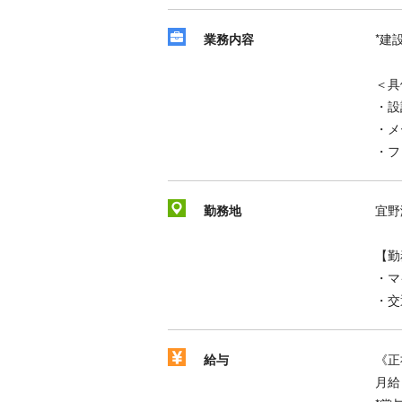
業務内容
*建
＜具
・設
・メ
・フ
勤務地
宜野
【勤
・マ
・交
給与
《正
月給 