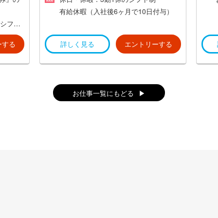
00／
有給休暇（入社後6ヶ月で10日付与）
どシフト
が必要
ーする
詳しく見る
エントリーする
整が可
て、シ
お仕事一覧にもどる
同時間帯
が掛か
不良に
隣に住
ど）皆
5日間