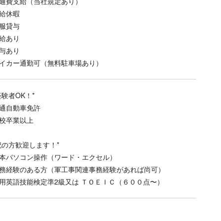
通費支給（当社規定あり）
給休暇
服貸与
給あり
与あり
イカー通勤可（無料駐車場あり）
経験者OK！*
通自動車免許
校卒業以上
記の方歓迎します！*
本パソコン操作（ワード・エクセル）
務経験のある方（軍工事関連事務経験があれば尚可）
用英語技能検定準2級又は ＴＯＥＩＣ（６００点〜）