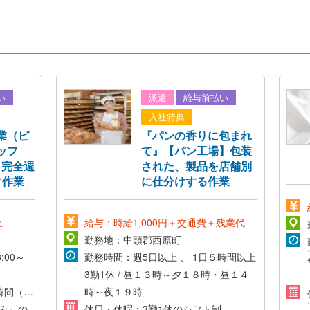
い
派遣
給与前払い
入社特典
業（ピ
『パンの香りに包まれ
タッフ
て』【パン工場】包装
／完全週
された、製品を店舗別
ク作業
に仕分けする作業
上
給与：時給1,000円＋交通費＋残業代
勤務地：中頭郡西原町
:00～
勤務時間：週5日以上 、 1日５時間以上
3勤1休 / 昼１３時～夕１８時・昼１４
8時間（休
時～夜１９時
務）
み』の
休日・休暇：3勤1休のシフト制