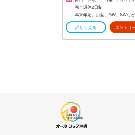
例）8:00～15:00／10:00～17:
完全週休2日制
11:00～18:00など
年末年始、お盆、GW、SWな
・（保育園など）ご家族の送迎
にて連続休暇あり
詳しく見る
エントリ
な方にもウレシイ、時短勤務調
能！
出勤／退勤時間のご要望に応じ
フト調整頂けます。
※ ただし、突発的な欠勤は、
で働く他の作業スタッフに負荷
ってしまう為、（お子様の体調
よるケア等が必要な場合は、近
むご家族がフォローに回れるな
勤を前提とさせて頂きます。
《 稼働日 》
月曜日～土曜日（週6日）の内、
（シフト制）