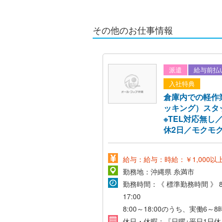
その他のお仕事情報
派遣
給与前払
入社特典
倉庫内での軽作
ッキング）ス
※TEL対応無し
休2日／モクモ
給与：給与：時給：￥1,000以
勤務地：沖縄県 糸満市
勤務時間：《 標準勤務時間 》 8
17:00
8:00～18:00のうち、実働6～
憩：1時間を含む、7～9時間勤
休日・休暇：『日曜+平日1日休