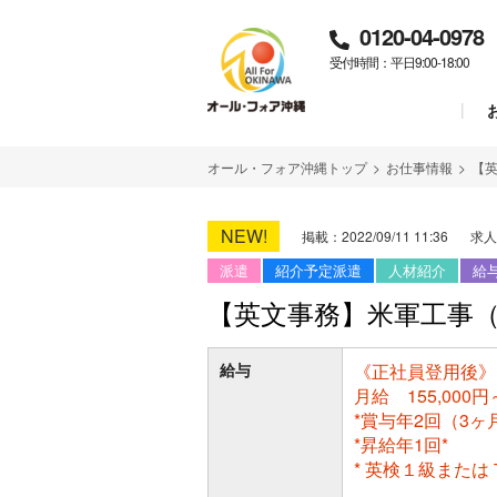
0120-04-0978
受付時間：平日9:00-18:00
オール・フォア沖縄トップ
>
お仕事情報
>
【
NEW!
掲載：2022/09/11 11:36
求人
派遣
紹介予定派遣
人材紹介
給
【英文事務】米軍工事
給与
《正社員登用後》
月給 155,000円～
*賞与年2回（3ヶ
*昇給年1回*
* 英検１級また