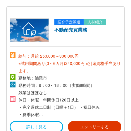
紹介予定派遣
人材紹介
不動産売買業務
給与：月給 250,000～300,000円
※試用期間あり(3～6カ月)240,000円
※別途資格手当あり
ます。
(宅建/20,000円、賃貸不動産経営管理士5,000円など)
勤務地：浦添市
勤務時間：9：00～18：00（実働8時間）
残業はほぼなし
休日・休暇：年間休日120日以上
・完全週休二日制（日曜＋1日）
・祝日休み
・夏季休暇
・年末年始休暇
詳しく見る
エントリーする