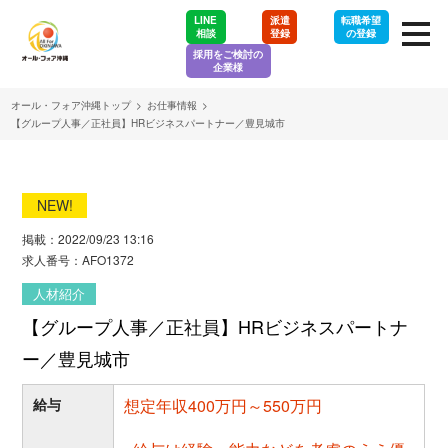
LINE
派遣
転職希望
相談
登録
の登録
採用をご検討の
企業様
オール・フォア沖縄トップ
>
お仕事情報
>
【グループ人事／正社員】HRビジネスパートナー／豊見城市
NEW!
掲載：2022/09/23 13:16
求人番号：AFO1372
人材紹介
【グループ人事／正社員】HRビジネスパートナ
ー／豊見城市
給与
想定年収400万円～550万円