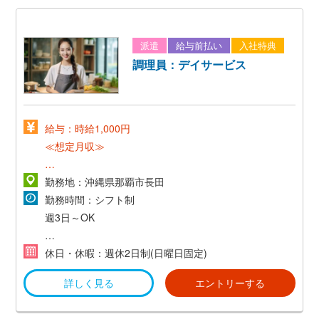
派遣
給与前払い
入社特典
調理員：デイサービス
給与：時給1,000円
≪想定月収≫
1,000円×5h×21日=105,000円
勤務地：沖縄県那覇市長田
勤務時間：シフト制
交通費支給(弊社規定あり）
週3日～OK
①8：30～13：30
休日・休暇：週休2日制(日曜日固定)
②10：00～15：00
詳しく見る
エントリーする