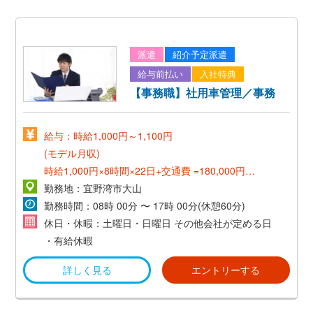
派遣
紹介予定派遣
給与前払い
入社特典
【事務職】社用車管理／事務
給与：時給1,000円～1,100円
(モデル月収)
時給1,000円×8時間×22日+交通費 =180,000円～
勤務地：宜野湾市大山
*紹介予定派遣(3-6か月後正社員)*
勤務時間：08時 00分 〜 17時 00分(休憩60分)
休日・休暇：土曜日・日曜日 その他会社が定める日
【正社員登用後モデル月収】
・有給休暇
月給180,000 円以上
詳しく見る
エントリーする
*昇給年1回*
*賞与年2回*