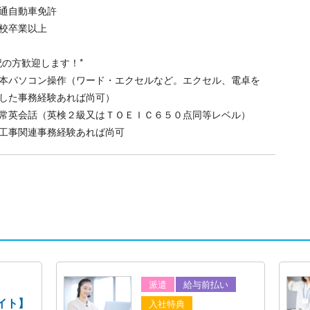
通自動車免許
校卒業以上
記の方歓迎します！*
本パソコン操作（ワード・エクセルなど。エクセル、電卓を
した事務経験あれば尚可）
常英会話（英検２級又はＴＯＥＩＣ６５０点同等レベル）
工事関連事務経験あれば尚可
派遣
給与前払い
イト】
入社特典