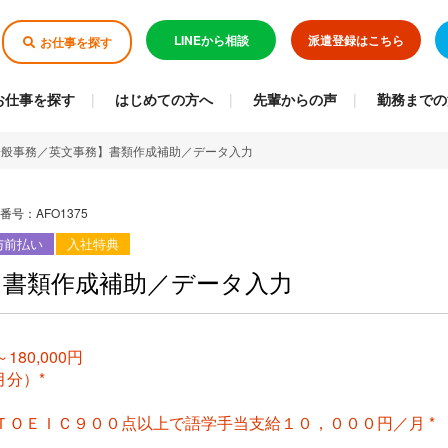
LINEから相談
派遣登録はこちら
お仕事を探す
お仕事を探す
はじめての方へ
先輩からの声
勤務までの
一般事務／英文事務】書類作成補助／データ入力
番号：AFO1375
与前払い
入社特典
】書類作成補助／データ入力
180,000円
月分）*
はＴＯＥＩＣ９００点以上で語学手当支給１０，０００円／月 *