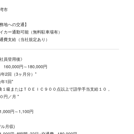
湾市
務地への交通】
イカー通勤可能（無料駐車場有）
通費支給（当社規定あり）
社員登用後》
160,000円～180,000円
与年2回（3ヶ月分）*
給年1回*
英検１級またはＴＯＥＩＣ９００点以上で語学手当支給１０，
０円／月 *
,000円～1,100円
デル月収)
,000円×8時間×22日+交通費 =180,000円～