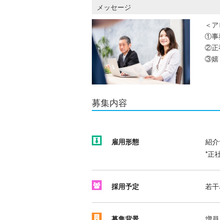
メッセージ
＜ア
①事
②正
③嬉
募集内容
雇用形態
紹介
*正
採用予定
若干
募集背景
増員