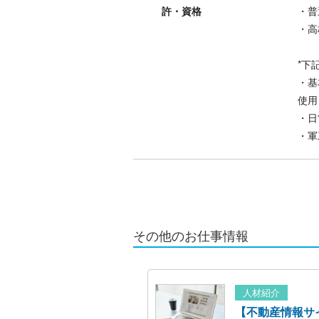
許・資格
・普
・高
*下
・基
使用
・日
・軍
その他のお仕事情報
人材紹介
【不動産情報サ