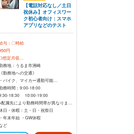
【電話対応なし／土日
祝休み】オフィスワー
ク初心者向け：スマホ
アプリなどのテスト
給与：〇時給
950円
❍想定月収
950円×8h×22日=167,200円＋交通費
勤務地：うるま市洲崎
《勤務地への交通》
・バイク、マイカー通勤可能
・交通費支給（社内規定あり）
勤務時間：9:00-18:00
9:30-18:30
10:00-19:00
※配属先により勤務時間帯が異なります
休日・休暇：土・日・祝祭日
残業はほとんどありません。
・年末年始
・GW休暇
など