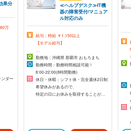
効果分
≪ヘルプデスク≫IT機
器の障害受付/マニュア
ル対応のみ
80万
給与：時給 ￥1,150以上
【モデル給与】
時給1,150円×1日8時間×月21日+交通費
勤務地：沖縄県 那覇市 おもろまち
=193,200円~
勤務時間：勤務時間相談可能！
り)
8:00-22:00(8時間勤務)
合
レンダー
休日・休暇：シフト休・完全週休2日制
000円/
希望休みがあるので、
,000
特定の日にお休みを取得することが可
能です♪
た場合で
000円
暇取得実
って異な