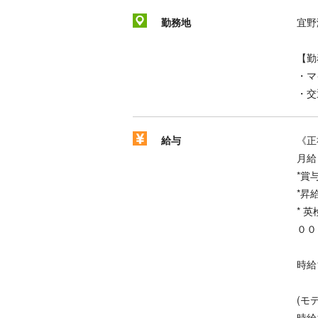
勤務地
宜野
【勤
・マ
・交
給与
《正
月給 
*賞
*昇
* 
００
時給1
(モ
時給1