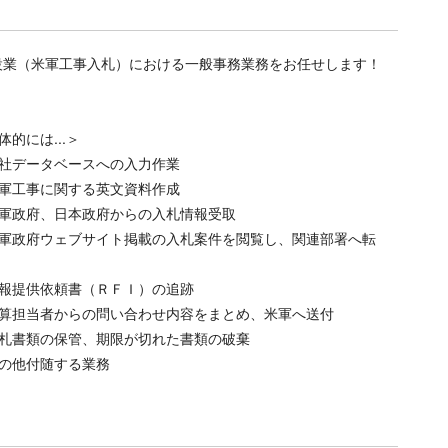
設業（米軍工事入札）における一般事務業務をお任せします！
体的には...＞
社データベースへの入力作業
軍工事に関する英文資料作成
軍政府、日本政府からの入札情報受取
軍政府ウェブサイト掲載の入札案件を閲覧し、関連部署へ転
報提供依頼書（ＲＦＩ）の追跡
算担当者からの問い合わせ内容をまとめ、米軍へ送付
札書類の保管、期限が切れた書類の破棄
の他付随する業務