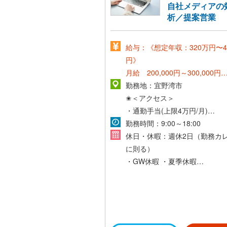
自社メディアの
析／提案営業
給与：《想定年収：320万円〜4
円》
月給 200,000円～300,000円
*賞与年2回*
勤務地：宜野湾市
*昇給年1回*
✬＜アクセス＞
・通勤手当(上限4万円/月)
【給与モデル】
・マイカー通勤可(無料駐車場あ
勤務時間：9:00～18:00
32歳/営業経験ありの社員の場
休日・休暇：週休2日（勤務カ
基本給230,000円/月+残業代*27,
に則る）
月+スキル・プロジェクト手当*30
・GW休暇
・夏季休暇
円/月+賞与(年2回)*
・年末年始休暇
*残業代:月平均16時間で計算し
・慶弔休暇
す。
・産前産後休暇
*スキル・プロジェクト手当は10,
・育児休暇*男性社員の育児休
~/月、個人のスキル・能力によ
績多数! *