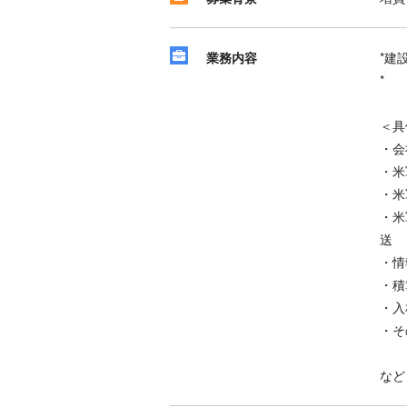
業務内容
*建
*
＜具
・会
・米
・米
・米
送
・情
・積
・入
・そ
など