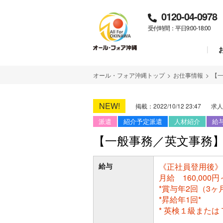
0120-04-0978
受付時間：平日9:00-18:00
オール・フォア沖縄トップ
>
お仕事情報
>
【
NEW!
掲載：2022/10/12 23:47
求人
派遣
紹介予定派遣
人材紹介
給
【一般事務／英文事務
給与
《正社員登用後》
月給 160,000円～
*賞与年2回（3ヶ
*昇給年1回*
* 英検１級また