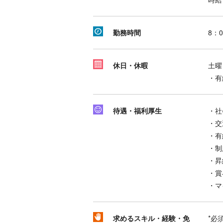
勤務時間
8：0
休日・休暇
土曜
・有
待遇・福利厚生
・社
・交
・有
・制
・昇
・賞
・マ
求めるスキル・経験・免
*必須