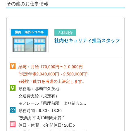
その他のお仕事情報
人材紹介
社内セキュリティ担当スタッフ
給与：月給 170,000円〜210,000円
*想定年俸2,040,000円～2,520,000円*
※経験・能力を考慮の上決定します。
勤務地：那覇市久茂地
交通費支給（規定有）
モノレール「県庁前駅」より徒歩5分
バス停「農林中金前」より徒歩5分
勤務時間：9:30～18:30
バス停「琉銀本店前」より徒歩3分
*残業月平均10時間未満 *
休日・休暇：<年間休日120日>