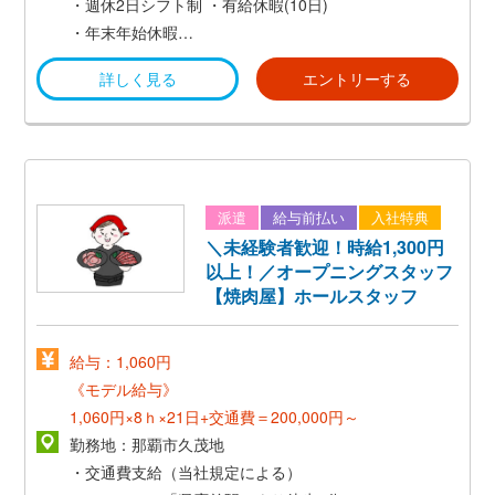
・週休2日シフト制
・有給休暇(10日)
・年末年始休暇
・夏季休暇
詳しく見る
エントリーする
派遣
給与前払い
入社特典
＼未経験者歓迎！時給1,300円
以上！／オープニングスタッフ
【焼肉屋】ホールスタッフ
給与：1,060円
《モデル給与》
1,060円×8ｈ×21日+交通費＝200,000円～
勤務地：那覇市久茂地
・交通費支給（当社規定による）