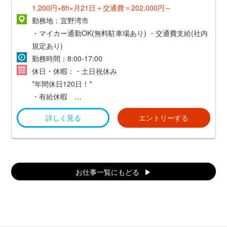
1,200円×8h×月21日＋交通費＝202,000円～
勤務地：宜野湾市
・マイカー通勤OK(無料駐車場あり)
・交通費支給(社内
規定あり)
勤務時間：8:00‐17:00
休日・休暇：・土日祝休み
*年間休日120日！*
・有給休暇
・年末年始、GW など
詳しく見る
エントリーする
お仕事一覧にもどる