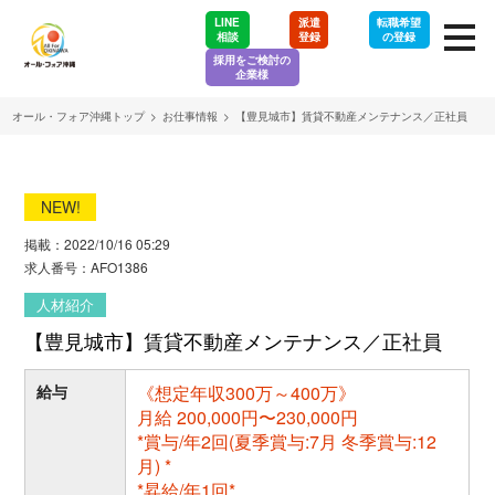
LINE
派遣
転職希望
相談
登録
の登録
採用をご検討の
企業様
オール・フォア沖縄トップ
>
お仕事情報
>
【豊見城市】賃貸不動産メンテナンス／正社員
NEW!
掲載：2022/10/16 05:29
求人番号：AFO1386
人材紹介
【豊見城市】賃貸不動産メンテナンス／正社員
給与
《想定年収300万～400万》
月給 200,000円〜230,000円
*賞与/年2回(夏季賞与:7月 冬季賞与:12
月) *
*昇給/年1回*