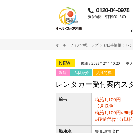
0120-04-0978
受付時間：平日9:00-18:00
オール・フォア沖縄トップ
>
お仕事情報
>
レ
NEW!
掲載：2023/12/11 10:20
求人
派遣
人材紹介
入社特典
レンタカー受付案内ス
給与
時給1,100円
【月収例】
時給1,100円×8
※残業代は1分単
勤務地
豊見城市瀬長