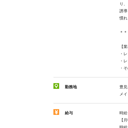
り、
誘導
慣れ
＊＊
【業
・レ
・レ
・そ
勤務地
豊見
メイ
給与
時給1
【月
時給