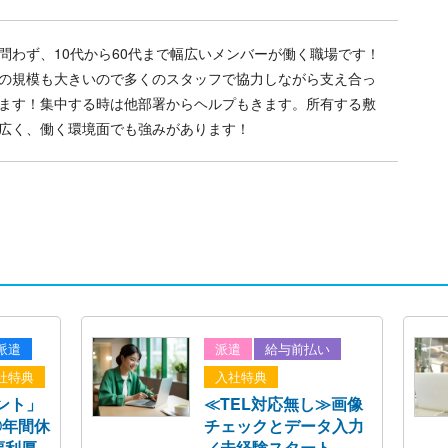
問わず、10代から60代まで幅広いメンバーが働く職場です！
の規模も大きいので多くのスタッフで協力しながら支え合っ
ます！集中する時は他部署からヘルプもきます。所有する敷
広く、働く環境面でも強みがあります！
派遣
派遣
給与前払い
社特典
入社特典
ント」
≪TEL対応無し≫画像
◎年間休
チェックとデータ入力
福利厚
／未経験スタート