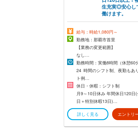
生充実◎安心し
働けます。
給与：時給1,080円～
勤務地：那覇市首里
【業務の変更範囲】
なし
勤務時間：実働8時間（休憩60
【勤務地の変更範囲】
24 時間のシフト制、夜勤もあ
あり
ト例
※国内他プロパティに異動する
１）7：00-16：00
休日・休暇：シフト制
り
２）15：00-24：00
月9～10日休み
年間休日120日(
３）23：30-8：30
日＋特別休暇13日)
受動喫煙：対策済み（屋内禁煙
年次有給休暇((法定通り付与)
詳しく見る
エントリ
各種特別休暇
・慶弔休暇
・産前産後休暇