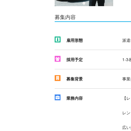
募集内容
雇用形態
派遣
採用予定
1-3
募集背景
事業
業務内容
【レ
レン
広い