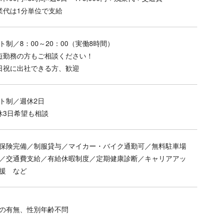
業代は1分単位で支給
ト制／8：00～20：00（実働8時間）
短勤務の方もご相談ください！
日祝に出社できる方、歓迎
ト制／週休2日
休3日希望も相談
保険完備／制服貸与／マイカー・バイク通勤可／無料駐車場
／交通費支給／有給休暇制度／定期健康診断／キャリアアッ
援 など
の有無、性別年齢不問