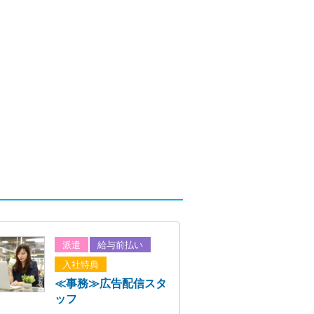
派遣
給与前払い
入社特典
≪事務≫広告配信スタ
ッフ