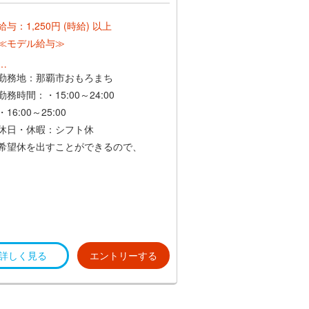
給与：1,250円 (時給) 以上
≪モデル給与≫
1日 時給1,250円×5時間＋時給1,560円
勤務地：那覇市おもろまち
×3時間＝10,930円
勤務時間：・15:00～24:00
・16:00～25:00
月収 10,930円×月21日＋交通費＝
休日・休暇：シフト休
229,530円
希望休を出すことができるので、
プライベートも充実可能！
詳しく見る
エントリーする