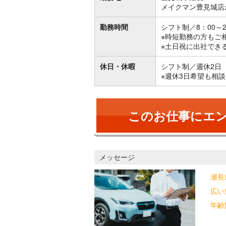
メイクマン豊見城店
勤務時間
シフト制／8：00～
※時短勤務の方もご
※土日祝に出社でき
休日・休暇
シフト制／週休2日
※週休3日希望も相談
このお仕事にエ
メッセージ
瀬長
広い
年齢