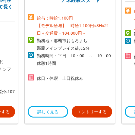
て長く
給与：時給1,100円
【モデル給与】 時給1,100円×8H×21
日＋交通費＝184,800円～
勤務地：那覇市おもろまち
那覇メインプレイス徒歩2分
勤務時間：平日 10：00 ～ 19：00
分）
休憩1時間
り
シフ
残業時間10時間未満と少ないです
休日・休暇：土日祝休み
可能性あ
公休107
※残業は1分単位で全額支給
※時短勤務相談可能
）
ーする
詳しく見る
エントリーする