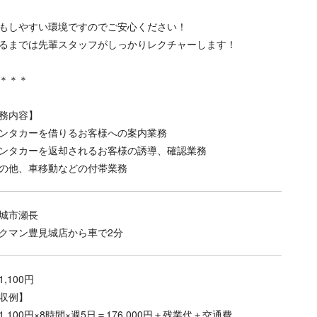
もしやすい環境ですのでご安心ください！
るまでは先輩スタッフがしっかりレクチャーします！
＊＊＊
務内容】
ンタカーを借りるお客様への案内業務
ンタカーを返却されるお客様の誘導、確認業務
の他、車移動などの付帯業務
城市瀬長
クマン豊見城店から車で2分
,100円
収例】
1,100円×8時間×週5日＝176,000円＋残業代＋交通費