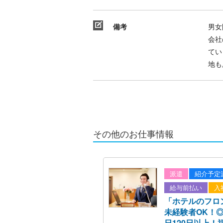
備考
男女
会社
てい
地も
その他のお仕事情報
派遣
紹介予定
給与前払い
入
「ホテルのフロ
未経験者OK！
日120日以上！