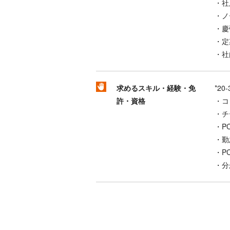
・社
・ノ
・慶
・定
・社
求めるスキル・経験・免
*2
許・資格
・コ
・チ
・P
・勤
・P
・分