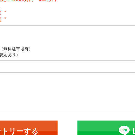
上
）*
）*
（無料駐車場有）
規定あり）
ントリーする