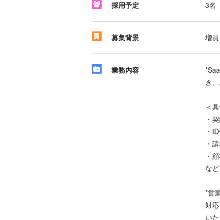
採用予定
3名
募集背景
増員
業務内容
*S
き、
＜具
・契
・I
・請
・顧
など
*営
対応
いた