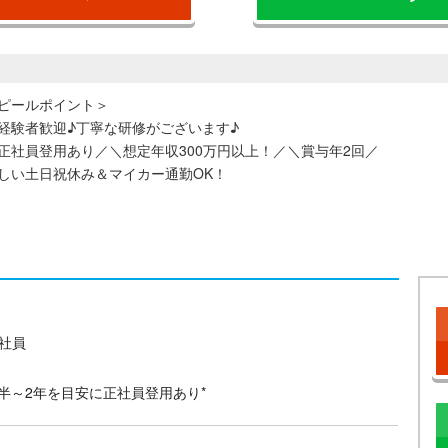
ピールポイント＞
経験者歓迎♪丁寧な研修がございます♪
正社員登用あり／＼想定年収300万円以上！／＼賞与年2回／
しい土日祝休み＆マイカー通勤OK！
社員
年半～2年を目安に正社員登用あり*