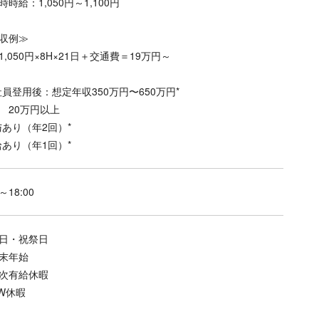
時時給：1,050円～1,100円
収例≫
1,050円×8H×21日＋交通費＝19万円～
社員登用後：想定年収350万円〜650万円*
 20万円以上
与あり（年2回）*
給あり（年1回）*
0～18:00
日・祝祭日
末年始
次有給休暇
W休暇