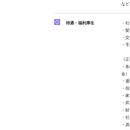
など
待遇・福利厚生
・社
・髪
・交
・手
《正
・各
金）
・通
・役
・家
・昇
・財
・社
・資