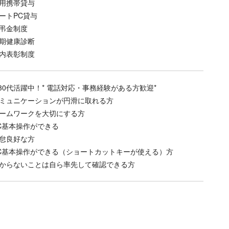
用携帯貸与
ートPC貸与
弔金制度
期健康診断
内表彰制度
0-30代活躍中！* 電話対応・事務経験がある方歓迎*
ミュニケーションが円滑に取れる方
ームワークを大切にする方
C基本操作ができる
怠良好な方
C基本操作ができる（ショートカットキーが使える）方
からないことは自ら率先して確認できる方