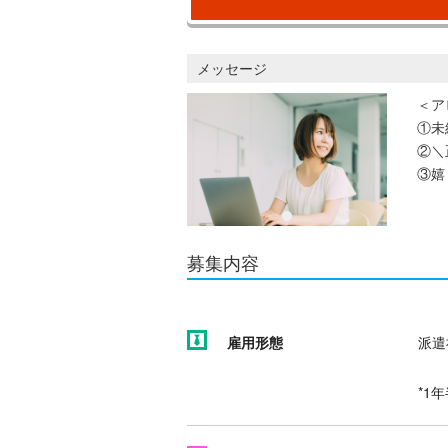
メッセージ
＜ア
①未
②＼
③嬉
募集内容
雇用形態
派遣
*1