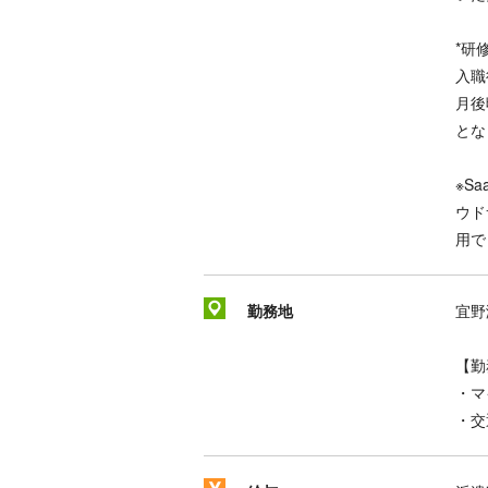
*研
入職
月後
とな
※S
ウド
用で
勤務地
宜野
【勤
・マ
・交