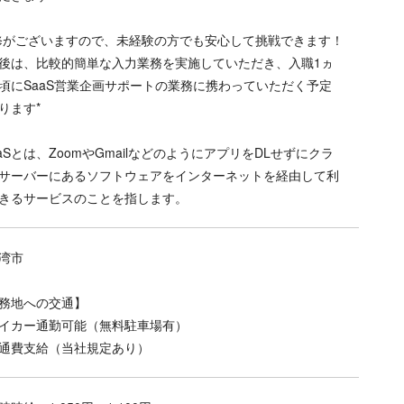
修がございますので、未経験の方でも安心して挑戦できます！
後は、比較的簡単な入力業務を実施していただき、入職1ヵ
頃にSaaS営業企画サポートの業務に携わっていただく予定
ります*
aaSとは、ZoomやGmailなどのようにアプリをDLせずにクラ
サーバーにあるソフトウェアをインターネットを経由して利
きるサービスのことを指します。
湾市
務地への交通】
イカー通勤可能（無料駐車場有）
通費支給（当社規定あり）