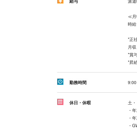
給与
派遣
≪月
時給
*正
月収
*賞
*昇
勤務時間
9:0
休日・休暇
土・
・年
・年
・G