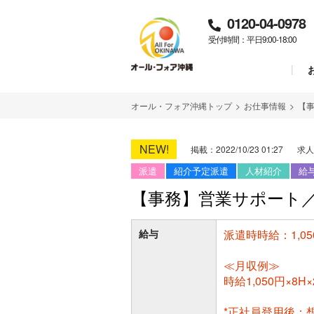
0120-04-0978
受付時間：平日9:00-18:00
オール・フォア沖縄トップ
>
お仕事情報
>
【
NEW!
掲載：2022/10/23 01:27
求人
派遣
紹介予定派遣
人材紹介
給
【事務】営業サポート
給与
派遣時時給：1,05
≪月収例≫
時給1,050円×8
*正社員登用後：想