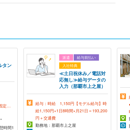
派遣
給与前払い
ルタン
入社特典
≪土日祝休み／電話対
応無し≫給与データの
入力（那覇市上之屋）
給与：時給 1,150円【モデル給与】時
円(固定残
給1,150円×1日8時間×月21日＝193,200
円＋交通費
*
勤務地：那覇市上之屋
休憩時間1