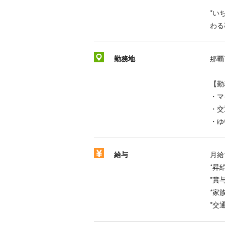
*い
わる
勤務地
那覇
【勤
・マ
・交
・ゆ
給与
月給1
*昇
*賞
*家
*交