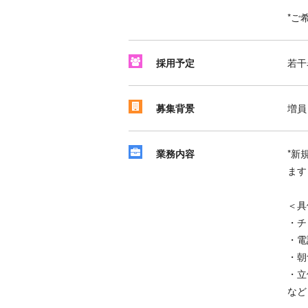
*ご
採用予定
若干
募集背景
増員
業務内容
*新
ます
＜具
・チ
・電
・朝
・立
など