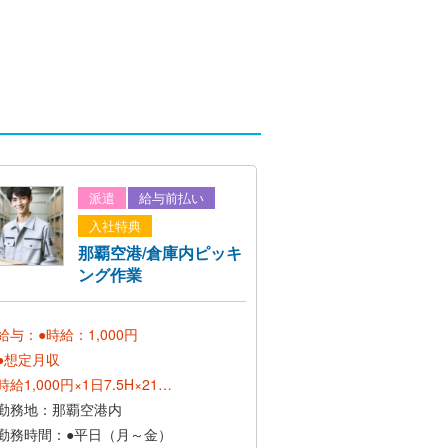
派遣
給与前払い
入社特典
那覇空港/倉庫内ピッキ
ング作業
給与：●時給：1,000円
●想定月収
時給1,000円×1日7.5H×21日
＝157,500円＋交通費
勤務地：那覇空港内
勤務時間：●平日（月～金）