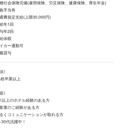
種社会保険完備(雇用保険、労災保険、健康保険、厚生年金)
族手当有
通費規定支給(上限30,000円)
給年1回
賞与年2回
給休暇
イカー通勤可
服貸与
須》
高校卒業以上
迎》
年以上のホテル経験のある方
客業のご経験がある方
るくコミュニケーションが取れる方
0-30代活躍中！