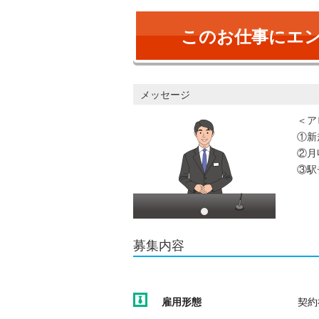
このお仕事にエ
メッセージ
＜ア
①新
②月
③駅
募集内容
雇用形態
契約