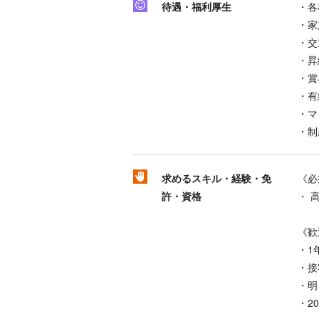
待遇・福利厚生
・各
・家
・交
・昇
・
・有
・マ
・制
求めるスキル・経験・免
《必
許・資格
・ 
《歓
・1
・接
・明
・2