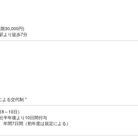
30,000円)
駅より徒歩7分
による交代制 *
8～10日）
社半年後より10日間付与
 年間7日間（初年度は規定による）