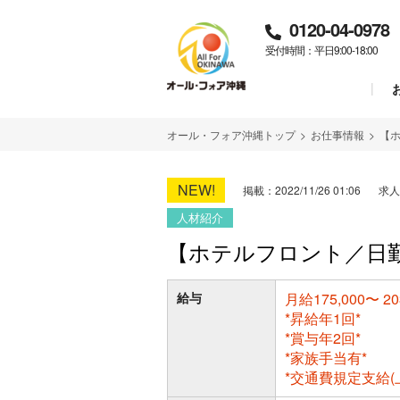
0120-04-0978
受付時間：平日9:00-18:00
オール・フォア沖縄トップ
>
お仕事情報
>
【
NEW!
掲載：2022/11/26 01:06
求人
人材紹介
【ホテルフロント／日
給与
月給175,000〜 20
*昇給年1回*
*賞与年2回*
*家族手当有*
*交通費規定支給(上限