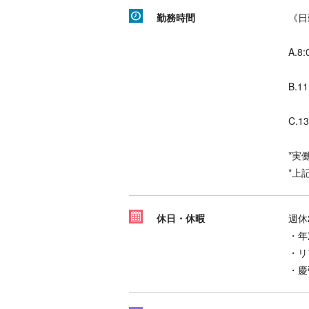
勤務時間
《日
A.8
B.1
C.1
*実
*上
休日・休暇
週休
・年
・リ
・慶