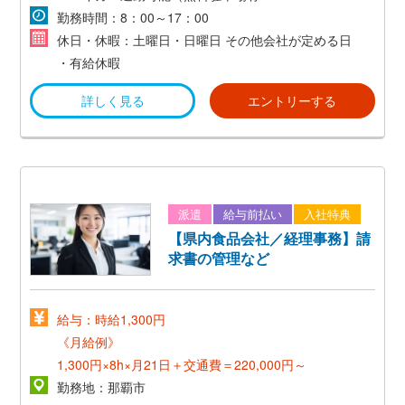
時給1,000円～1,100円
・交通費支給（当社規定あり）
勤務時間：8：00～17：00
休日・休暇：土曜日・日曜日 その他会社が定める日
(モデル月収)
・有給休暇
時給1,000円×8時間×22日+交通費 =180,000円～
詳しく見る
エントリーする
派遣
給与前払い
入社特典
【県内食品会社／経理事務】請
求書の管理など
給与：時給1,300円
《月給例》
1,300円×8h×月21日＋交通費＝220,000円～
勤務地：那覇市