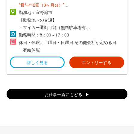
*賞与年2回（3ヶ月分）*
*昇給年1回*
勤務地：宜野湾市
* 英検１級またはＴＯＥＩＣ９００点以上で語学手当支
【勤務地への交通】
給１０，０００円／月 *
・マイカー通勤可能（無料駐車場有）
・交通費支給（当社規定あり）
勤務時間：8：00～17：00
時給1,100円
休日・休暇：土曜日・日曜日 その他会社が定める日
・有給休暇
(モデル月収)
詳しく見る
エントリーする
時給1,100円×8時間×22日+交通費 =190,000円～
お仕事一覧にもどる