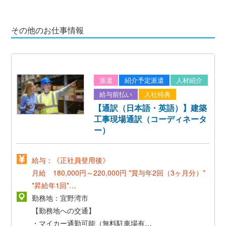
その他のお仕事情報
派遣
紹介予定派遣
人材紹介
給与前払い
入社特典
【通訳（日本語・英語）】建築
工事現場通訳（コーディネータ
ー）
給与：《正社員登用後》
月給 180,000円～220,000円
*賞与年2回（3ヶ月分）*
*昇給年1回*
* 英検１級またはＴＯＥＩＣ９００点以上で語学手当支
勤務地：宜野湾市
給１０，０００円／月 *
【勤務地への交通】
・マイカー通勤可能（無料駐車場有）