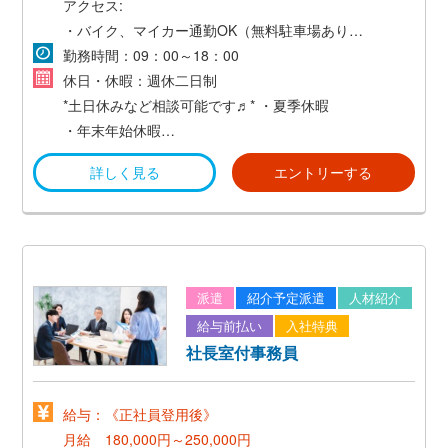
アクセス:
・バイク、マイカー通勤OK（無料駐車場あり）
・交通費支給(社内規定あり)
勤務時間：09：00～18：00
休日・休暇：週休二日制
*土日休みなど相談可能です♬*
・夏季休暇
・年末年始休暇
・有給休暇
詳しく見る
エントリーする
派遣
紹介予定派遣
人材紹介
給与前払い
入社特典
社長室付事務員
給与：《正社員登用後》
月給 180,000円～250,000円