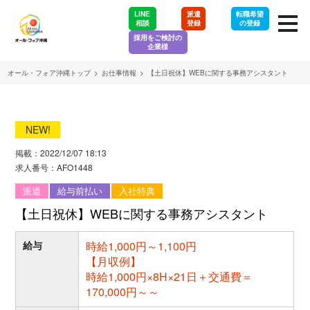
LINE
派遣
転職希望
相談
登録
の登録
採用をご検討の
企業様
オール・フォア沖縄トップ
>
お仕事情報
>
【土日祝休】WEBに関する事務アシスタント
NEW!
掲載：2022/12/07 18:13
求人番号：AFO1448
派遣
給与前払い
入社特典
【土日祝休】WEBに関する事務アシスタント
給与
時給1,000円～1,100円
【月収例】
時給1,000円×8H×21日＋交通費＝
170,000円～～