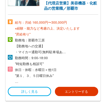
【代理店営業】美容機器・化粧
品の営業職／那覇市
給与：月給 160,000円〜300,000円
※経験・能力など考慮の上、決定いたします
*昇給有り*
勤務地：那覇市三原
【勤務地への交通】
・マイカー通勤可(無料駐車場あり)
・交通費支給(規定あり）
勤務時間：9:00-18:00
*時短勤務も相談可*
休日・休暇：水曜日＋他1日
*第１、３、５日曜日休み*
・年末年始
詳しく見る
エントリーする