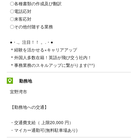
〇各種書類の作成及び翻訳
〇電話応対
〇来客応対
〇その他付随する業務
●・.。注目！！ 。.・●
＊経験を活かせる×キャリアアップ
＊外国人多数在籍！英語が飛び交う社内！
＊事務業務のスキルアップに繋がります(^^)
勤務地
宜野湾市
【勤務地への交通】
・交通費支給（ 上限20,000 円）
・マイカー通勤可(無料駐車場あり)