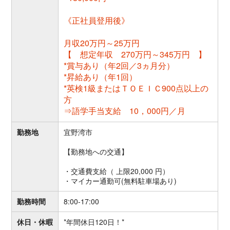
《正社員登用後》
月収20万円～25万円
【 想定年収 270万円～345万円 】
*賞与あり（年2回／3ヵ月分）
*昇給あり（年1回）
*英検1級またはＴＯＥＩＣ900点以上の
方
⇒語学手当支給 10，000円／月
勤務地
宜野湾市
【勤務地への交通】
・交通費支給（ 上限20,000 円）
・マイカー通勤可(無料駐車場あり)
勤務時間
8:00‐17:00
休日・休暇
*年間休日120日！*