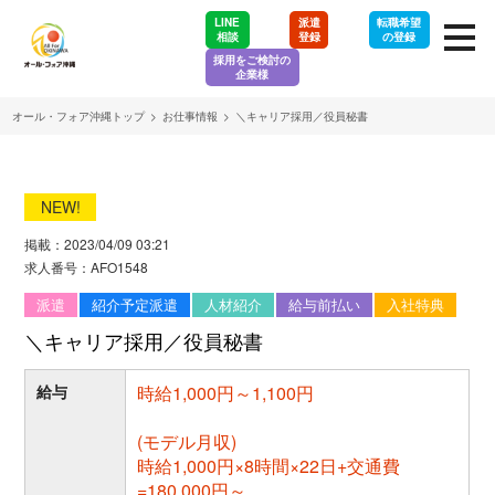
LINE
派遣
転職希望
相談
登録
の登録
採用をご検討の
企業様
オール・フォア沖縄トップ
>
お仕事情報
>
＼キャリア採用／役員秘書
NEW!
掲載：2023/04/09 03:21
求人番号：AFO1548
派遣
紹介予定派遣
人材紹介
給与前払い
入社特典
＼キャリア採用／役員秘書
給与
時給1,000円～1,100円
(モデル月収)
時給1,000円×8時間×22日+交通費
=180,000円～