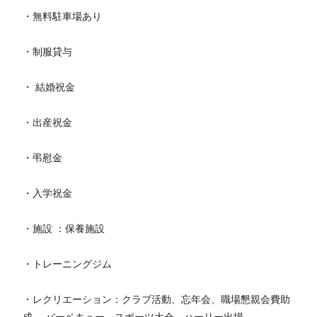
・無料駐車場あり
・制服貸与
・ 結婚祝金
・出産祝金
・弔慰金
・入学祝金
・施設 ：保養施設
・トレーニングジム
・レクリエーション：クラブ活動、忘年会、職場懇親会費助
成、 バーベキュー、スポーツ大会、ハーリー出場