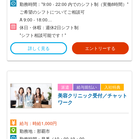
・マイカー通勤可(無料駐車場あり)
勤務時間：*9:00 - 22:00 内でのシフト制（実働8時間）*
ご希望のシフトについてご相談可
A 9:00 - 18:00
B 10:00 - 19:00
休日・休暇：週休2日シフト制
C 11:00 - 20:00
*シフト相談可能です！*
D 13:00 - 22:00
詳しく見る
エントリーする
派遣
給与前払い
入社特典
美容クリニック受付／チャット
ワーク
給与：時給1,000円
勤務地：那覇市
勤務時間：早番／10：00-19：00