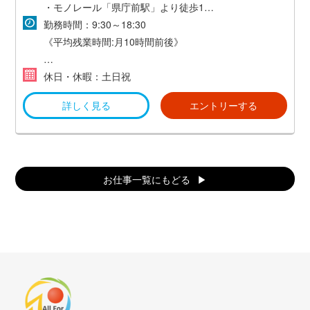
・モノレール「県庁前駅」より徒歩1分
・交通費支給(規定あり）
勤務時間：9:30～18:30
《平均残業時間:月10時間前後》
残業時間は、ほぼ無し！( 多くても月10時間前後)
休日・休暇：土日祝
詳しく見る
エントリーする
*コロナ対策で時差出勤、テレワークになる可能性がご
ざいます！*
お仕事一覧にもどる