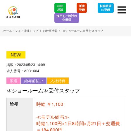
LINE
派遣
転職希望
相談
登録
の登録
採用をご検討の
企業様
オール・フォア沖縄トップ
>
お仕事情報
>
≪ショールーム≫受付スタッフ
NEW!
掲載：2023/05/23 14:09
求人番号：AFO1604
派遣
給与前払い
入社特典
≪ショールーム≫受付スタッフ
給与
時給 ￥1,100
≪モデル給与≫
時給1,100円×1日8時間×月21日＋交通費
＝184,800円