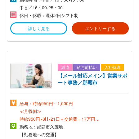
中番／16：00-25：00
休日・休暇：週休2日シフト制
詳しく見る
エントリーする
派遣
給与前払い
入社特典
【メール対応メイン】営業サポ
ート事務／那覇市
給与：時給950円～1,000円
≪月収例≫
時給950円×8H×21日＋交通費＝17万円～
*研修終了後、時給アップの可能性有！*
勤務地：那覇市久茂地
【勤務地への交通】