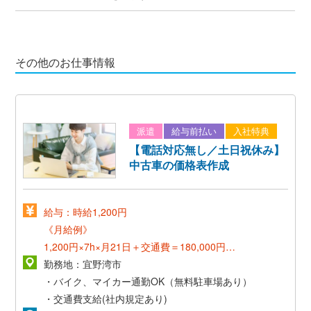
その他のお仕事情報
派遣
給与前払い
入社特典
【電話対応無し／土日祝休み】
中古車の価格表作成
給与：時給1,200円
《月給例》
1,200円×7h×月21日＋交通費＝180,000円～
勤務地：宜野湾市
《正社員登用後》
・バイク、マイカー通勤OK（無料駐車場あり）
*想定年収300万～*
・交通費支給(社内規定あり)