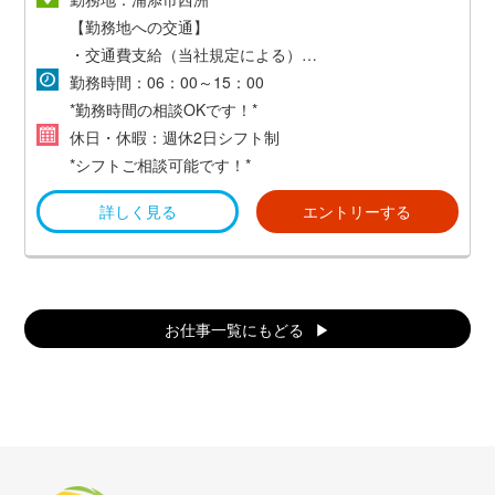
【勤務地への交通】
・交通費支給（当社規定による）
・マイカー通勤可（無料駐車場あり）
勤務時間：06：00～15：00
*勤務時間の相談OKです！*
休日・休暇：週休2日シフト制
*シフトご相談可能です！*
詳しく見る
エントリーする
お仕事一覧にもどる