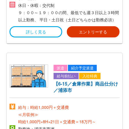
平日・土日祝（土日どちらかは勤務必須）
休日・休暇：交代制
９：００～１９：００の間、最低でも週３日以上３時間
以上勤務、
平日・土日祝（土日どちらかは勤務必須）
詳しく見る
エントリーする
派遣
紹介予定派遣
給与前払い
入社特典
【6-15／倉庫作業】商品仕分け
／浦添市
給与：時給1,000円＋交通費
≪月収例≫
時給1,000円×8H×21日＋交通費＝18万円～
勤務地：浦添市西洲