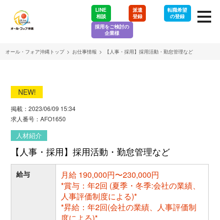
LINE
派遣
転職希望
相談
登録
の登録
採用をご検討の
企業様
オール・フォア沖縄トップ
>
お仕事情報
>
【人事・採用】採用活動・勤怠管理など
NEW!
掲載：2023/06/09 15:34
求人番号：AFO1650
人材紹介
【人事・採用】採用活動・勤怠管理など
給与
月給 190,000円〜230,000円
*賞与：年2回 (夏季・冬季:会社の業績、
人事評価制度による)*
*昇給：年2回(会社の業績、人事評価制
度による)*