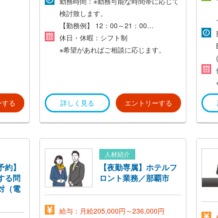
勤務時間：※勤務可能な時間帯に応じて
検討致します。
【勤務例】
12：00～21：00
13：30～22：30
休日・休暇：シフト制
16：00～25：00
※希望があればご相談に応じます。
18：00～27：00
くださ
ーする
詳しく見る
エントリーする
人材紹介
予約】
【夜勤専属】ホテルフ
する問
ロント業務／那覇市
対（電
給与：月給205,000円～236,000円