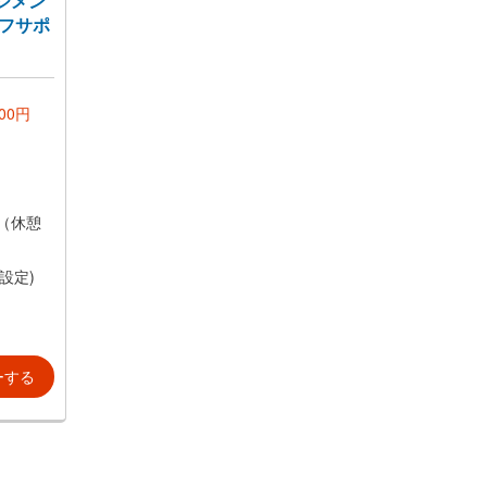
ジメン
ッフサポ
暇
につき5
休暇
000円
/月額
分（休憩
設定)
ーする