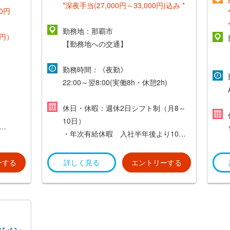
*深夜手当(27,000円～33,000円)込み *
00円
*昇給年1回*
勤務地：那覇市
0円）
【勤務地への交通】
*賞与年2回*
・マイカー通勤可能
勤務時間：《夜勤》
*家族手当有*
22:00～翌8:00(実働8h・休憩2h)
・*交通費規定支給(上限30,000円)*
*交通費規定支給(上限30,000円)*
*実働8h・休憩1h*
休日・休暇：週休2日シフト制（月8～
・ゆいレール県庁前駅より徒歩7分
10日）
*月20～21日出勤 *
・年次有給休暇 入社半年後より10日
間付与
・リフレッシュ休暇 年間7日間
（初年度は規定による）
ーする
詳しく見る
エントリーする
日間（有
・慶弔休暇
日の休暇
給）
つき5日