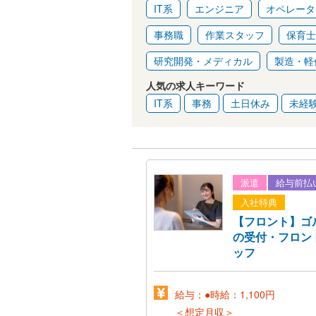
IT系
エンジニア
オペレータ
事務職
作業スタッフ
保育士
研究開発・メディカル
製造・軽
人気の求人キーワード
IT系
事務
土日休み
未経験
派遣
給与前払
入社特典
【フロント】ゴ
の受付・フロン
ッフ
給与：●時給：1,100円
＜想定月収＞