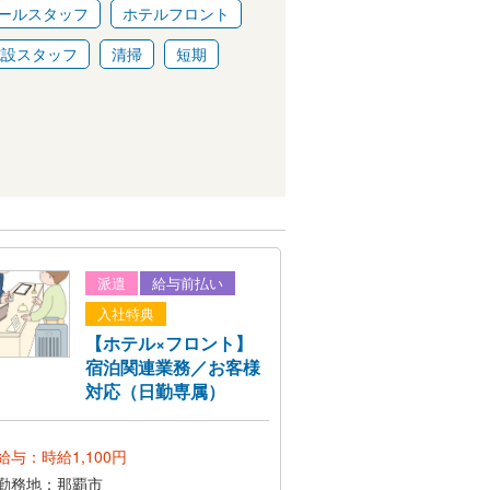
ールスタッフ
ホテルフロント
施設スタッフ
清掃
短期
派遣
給与前払い
入社特典
【ホテル×フロント】
宿泊関連業務／お客様
対応（日勤専属）
給与：時給1,100円
勤務地：那覇市