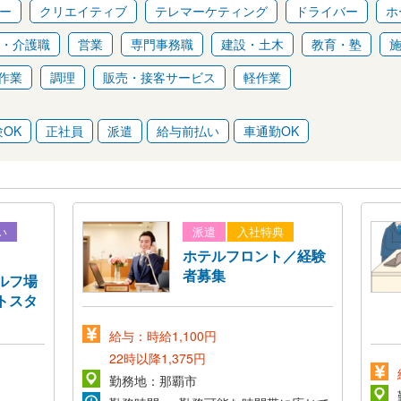
ー
クリエイティブ
テレマーケティング
ドライバー
ホ
・介護職
営業
専門事務職
建設・土木
教育・塾
作業
調理
販売・接客サービス
軽作業
OK
正社員
派遣
給与前払い
車通勤OK
い
派遣
入社特典
ホテルフロント／経験
者募集
ルフ場
トスタ
給与：時給1,100円
22時以降1,375円
勤務地：那覇市