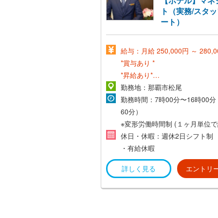
【ホテル】マネ
ト（実務/スタ
の休暇（有給）最大で10日の休
ート）
◇家族の介護休暇：ご家族一人
日の休暇（有給）最大で10日の
給与：月給 250,000円 ～ 280,
*賞与あり *
*昇給あり*
・交通費実費支給（上限あり） 
勤務地：那覇市松尾
30,000円
勤務時間：7時00分〜16時00
・家族手当（規定による）
60分）
※変形労働時間制 (１ヶ月単位で
休日・休暇：週休2日シフト制
・有給休暇
詳しく見る
エントリ