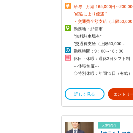
給与：月給 165,000円～200,0
*経験により優遇 *
・交通費全額支給（上限50,00
勤務地：那覇市
*無料駐車場有*
*交通費支給（上限50,000）*
*旭橋駅より徒歩2分*
勤務時間：9：00～18：00
休日・休暇：週休2日シフト制
---休暇制度---
◇特別休暇：年間13日（有給）
◇傷病休暇：年間12日（有給）
◇結婚休暇：5日間 （有給）
詳しく見る
エントリ
◇父親の産前産後休暇：年間5
給）
◇妊娠中通院休暇：妊娠毎に9
（有給）
◇忌引休暇：5日間の休暇（有
人材紹介
◇子の看護休暇：お子様一人に