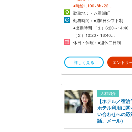
●時給1,100×8h×22日
＝193,600円
勤務地：・八重瀬町
勤務時間：●週5日シフト制
●出勤時間
（１）6:20～14:40
（２）10:20～18:40
休日・休暇：●週休二日制
※就業時間相談可能！
少しでも興味があれば、ご相談
詳しく見る
エントリ
いね！
人材紹介
【ホテル／宿泊
ホテル利用に関
い合わせへの応
話、メール）