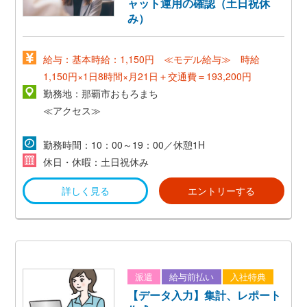
ャット運用の確認（土日祝休
み）
給与：基本時給：1,150円 ≪モデル給与≫ 時給
1,150円×1日8時間×月21日＋交通費＝193,200円
勤務地：那覇市おもろまち
≪アクセス≫
＊モノレール／おもろまち駅から徒歩5分
勤務時間：10：00～19：00／休憩1H
休日・休暇：土日祝休み
＊市外・市内線バス停が複数あります
詳しく見る
エントリーする
派遣
給与前払い
入社特典
【データ入力】集計、レポート