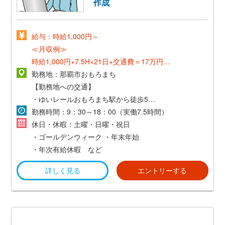
作成
給与：時給1,000円～
≪月収例≫
時給1,000円×7.5H×21日+交通費＝17万円～
*交通費支給（当社規定有）*
勤務地：那覇市おもろまち
【勤務地への交通】
・ゆいレールおもろまち駅から徒歩5分
・通勤交通費支給（当社規定有）
勤務時間：9：30～18：00（実働7.5時間）
休日・休暇：土曜・日曜・祝日
・ゴールデンウィーク
・年末年始
・年次有給休暇 など
詳しく見る
エントリーする