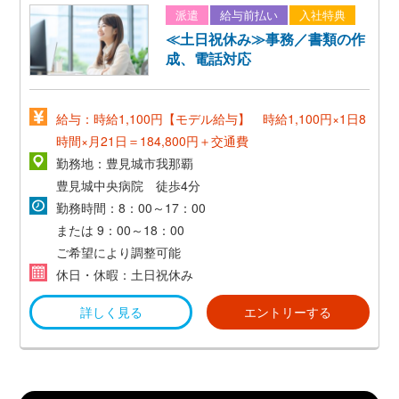
派遣
給与前払い
入社特典
≪土日祝休み≫事務／書類の作
成、電話対応
給与：時給1,100円【モデル給与】 時給1,100円×1日8
時間×月21日＝184,800円＋交通費
勤務地：豊見城市我那覇
豊見城中央病院 徒歩4分
勤務時間：8：00～17：00
または
9：00～18：00
ご希望により調整可能
休日・休暇：土日祝休み
詳しく見る
エントリーする