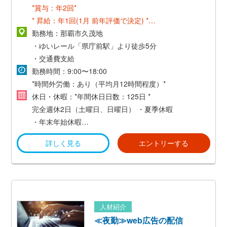
*賞与：年2回*
* 昇給：年1回(1月 前年評価で決定) *
・住宅手当
勤務地：那覇市久茂地
・通勤手当(月額2万円まで実費支給)
・ゆいレール「県庁前駅」より徒歩5分
・家族扶養手当(1万円/18才未満)
・交通費支給
勤務時間：9:00〜18:00
*時間外労働：あり（平均月12時間程度）*
休日・休暇：*年間休日日数：125日 *
完全週休2日（土曜日、日曜日）
・夏季休暇
・年末年始休暇
・会社創立記念日
詳しく見る
エントリーする
・ベトナム旧正月
・有給休暇（10日〜20日、消化率8割以上）、特別休暇
人材紹介
≪夜勤≫web広告の配信