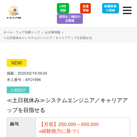
LINE
派遣
転職希望
相談
登録
の登録
採用をご検討の
企業様
オール・フォア沖縄トップ
>
お仕事情報
>
≪土日祝休み≫システムエンジニア／キャリアアップを目指せる
NEW!
掲載：2025/02/19 09:34
求人番号：AFO1996
人材紹介
≪土日祝休み≫システムエンジニア／キャリアア
ップを目指せる
給与
【月収】250,000～600,000
※経験能力に基づく