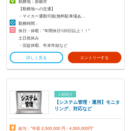
勤務地：那覇市
【勤務地への交通】
・マイカー通勤可能(無料駐車場あり)
・交通費支給(当社規定有)
勤務時間：
休日・休暇：*年間休日120日以上！！*
土日祝休み
・旧盆休暇、年末年始など
詳しく見る
エントリーする
人材紹介
【システム管理・運用】モニタ
リング、対応など
給与：*年収 2,500,000 円 - 4,500,000円*