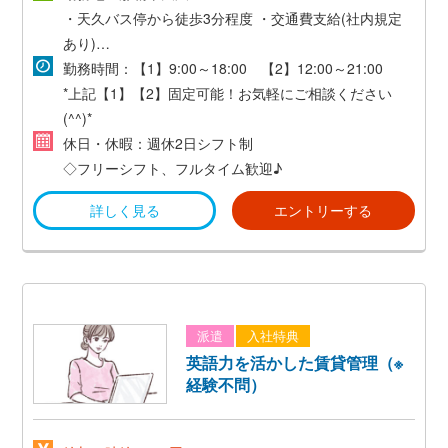
・天久バス停から徒歩3分程度
・交通費支給(社内規定
+.――゜+.――゜+.――゜+.――゜+.―
あり)
・マイカー通勤可能！
勤務時間：【1】9:00～18:00 【2】12:00～21:00
正社員登用後 ⇒ 年俸300万～540万円
*上記【1】【2】固定可能！お気軽にご相談ください
※経験・能力を考慮し優遇（規定による）
(^^)*
休日・休暇：週休2日シフト制
◇フリーシフト、フルタイム歓迎♪
詳しく見る
エントリーする
派遣
入社特典
英語力を活かした賃貸管理（※
経験不問）