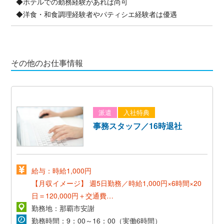
◆ホテルでの勤務経験があれば尚可
◆洋食・和食調理経験者やパティシエ経験者は優遇
その他のお仕事情報
派遣
入社特典
事務スタッフ／16時退社
給与：時給1,000円
【月収イメージ】
週5日勤務／時給1,000円×6時間×20
日＝120,000円＋交通費
週4日勤務／時給1,000円×6時間×20日＝96,000円＋交
勤務地：那覇市安謝
通費
勤務時間：9：00～16：00（実働6時間）