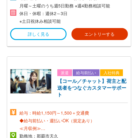
月曜～土曜のうち週5日勤務
※週4勤務相談可能
休日・休暇：週休2～3日
※土日祝休み相談可能
詳しく見る
エントリーする
派遣
給与前払い
入社特典
【コール／チャット】荷主と配
送者をつなぐカスタマーサポー
ト
給与：時給1,150円～1,500＋交通費
◆給与前払い・週払いOK（規定あり）
≪月収例≫
時給1,150円×8H×21日+交通費＝20万円以上
勤務地：那覇市天久