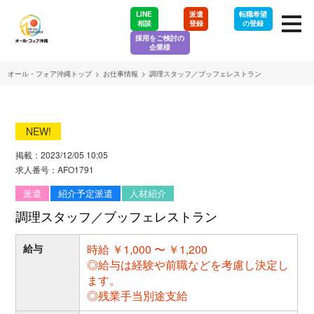
LINE
派遣
転職希望
相談
登録
の登録
採用をご検討の
企業様
オール・フォア沖縄トップ
>
お仕事情報
>
調理スタッフ／ブッフェレストラン
NEW!
掲載：2023/12/05 10:05
求人番号：AFO1791
派遣
紹介予定派遣
人材紹介
調理スタッフ／ブッフェレストラン
給与
時給 ￥1,000 〜 ￥1,200
◎給与は経験や前職などを考慮し決定し
ます。
◎残業手当別途支給