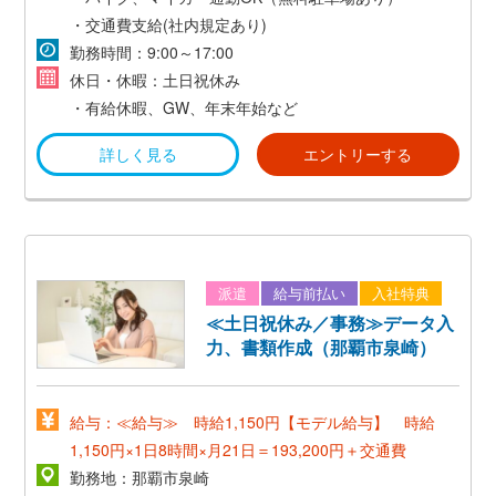
*想定年収300万～*
・交通費支給(社内規定あり)
勤務時間：9:00～17:00
休日・休暇：土日祝休み
・有給休暇、GW、年末年始など
詳しく見る
エントリーする
派遣
給与前払い
入社特典
≪土日祝休み／事務≫データ入
力、書類作成（那覇市泉崎）
給与：≪給与≫ 時給1,150円【モデル給与】 時給
1,150円×1日8時間×月21日＝193,200円＋交通費
勤務地：那覇市泉崎