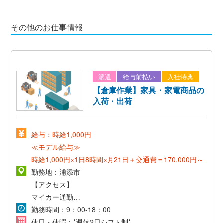
その他のお仕事情報
派遣
給与前払い
入社特典
【倉庫作業】家具・家電商品の
入荷・出荷
給与：時給1,000円
≪モデル給与≫
時給1,000円×1日8時間×月21日＋交通費＝170,000円～
勤務地：浦添市
【アクセス】
マイカー通勤OK
*無料駐車場あり*
勤務時間：9：00-18：00
休日・休暇：*週休2日シフト制*