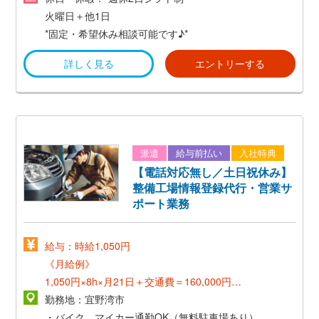
火曜日＋他1日
*固定・希望休み相談可能です♪*
詳しく見る
エントリーする
派遣
給与前払い
入社特典
【電話対応無し／土日祝休み】
整備工場情報登録代行・営業サ
ポート業務
給与：時給1,050円
《月給例》
1,050円×8h×月21日＋交通費＝160,000円～
勤務地：宜野湾市
《正社員登用後》
・バイク、マイカー通勤OK（無料駐車場あり）