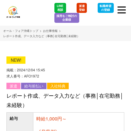
LINE
派遣
転職希望
相談
登録
の登録
採用をご検討の
企業様
オール・フォア沖縄トップ
>
お仕事情報
>
レポート作成、データ入力など（事務│在宅勤務│未経験）
NEW!
掲載：2024/12/04 15:45
求人番号：AFO1972
派遣
給与前払い
入社特典
レポート作成、データ入力など（事務│在宅勤務│
未経験）
給与
時給1,000円～