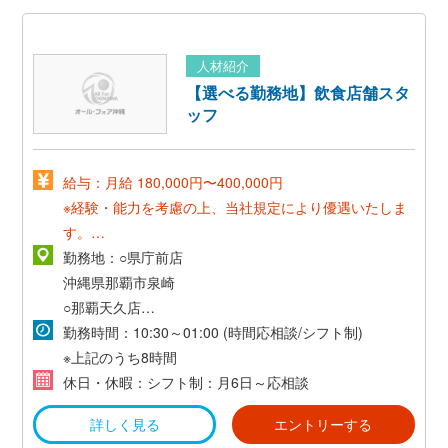
人材紹介
【選べる勤務地】飲食店舗スタ
ッフ
給与：月給 180,000円〜400,000円
※経験・能力を考慮の上、当社規定により優遇いたしま
す。
※試用期間あり
勤務地：○県庁前店
沖縄県那覇市泉崎
・賞与あり（業績に応じて支給）
○那覇天久店
沖縄県那覇市天久
勤務時間：10:30～01:00 (時間応相談/シフト制)
・昇給あり（能力に応じて昇給）
※上記のうち8時間
○北谷店
休日・休暇：シフト制：月6日～応相談
沖縄県北谷町美浜
詳しく見る
エントリーする