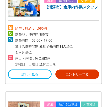
派遣
給与前払い
入社特典
【浦添市】倉庫内作業スタッフ
給与：時給：1,060円
勤務地：沖縄県浦添市
勤務時間：08:00～17:00
変形労働時間制
変形労働時間制の単位
１ヶ月単位
休日・休暇：完全週2休
水曜日 日曜日
週休二日制
詳しく見る
エントリーする
派遣
紹介予定派遣
人材紹介