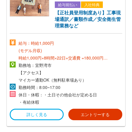
給与前払い
入社特典
【正社員登用制度あり】工事現
場通訳／書類作成／安全衛生管
理業務など
給与：時給1,000円
(モデル月収)
時給1,000円×8時間×22日+交通費 =180,000円～
勤務地：宜野湾市
《正社員登用後》
【アクセス】
月収18万～23万円！
マイカー通勤OK（無料駐車場あり）
【想定年収 270万円～345万円】
勤務時間：8:00~17:00
*賞与あり（年2回／3ヵ月分）
休日・休暇：・土日その他会社が定める日
*昇給あり（年1回）
・有給休暇
詳しく見る
エントリーする