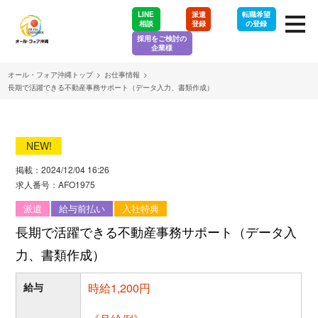
LINE
派遣
転職希望
相談
登録
の登録
採用をご検討の
企業様
オール・フォア沖縄トップ
>
お仕事情報
>
長期で活躍できる不動産事務サポート（データ入力、書類作成）
NEW!
掲載：2024/12/04 16:26
求人番号：AFO1975
派遣
給与前払い
入社特典
長期で活躍できる不動産事務サポート（データ入
力、書類作成）
給与
時給1,200円