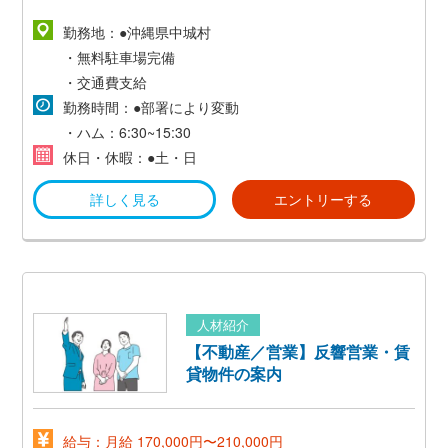
＜想定月給＞
勤務地：●沖縄県中城村
時給1000円×8h×22日+交通費
・無料駐車場完備
=176,000円～
・交通費支給
勤務時間：●部署により変動
■正社員
・ハム：6:30~15:30
休日・休暇：●土・日
・月給17万円～22万円
詳しく見る
エントリーする
※スキル・経験・派遣期間の就業状況によって
給与が決定します。
・賞与年2回（計4ヵ月分）
・交通費（規定あり）
人材紹介
・その他手当
【不動産／営業】反響営業・賃
貸物件の案内
＜想定年収＞
・月給17～22万円×16ヵ月＋交通費等
=2,720,000円～3,520,000円
給与：月給 170,000円〜210,000円