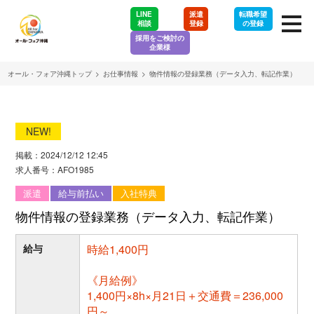
LINE
派遣
転職希望
相談
登録
の登録
採用をご検討の
企業様
オール・フォア沖縄トップ
>
お仕事情報
>
物件情報の登録業務（データ入力、転記作業）
NEW!
掲載：2024/12/12 12:45
求人番号：AFO1985
派遣
給与前払い
入社特典
物件情報の登録業務（データ入力、転記作業）
給与
時給1,400円
《月給例》
1,400円×8h×月21日＋交通費＝236,000
円～