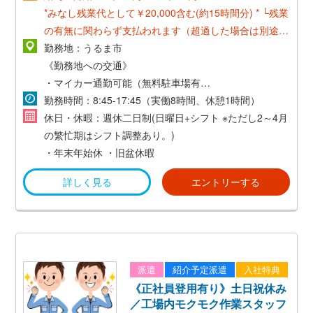
*みなし残業代として￥20,000含む(約15時間分) *
└残業
の有無に関わらず支払われます（超過した場合は別途支
給）
勤務地：うるま市
*業務実績によりインセンティブ制度有り：¥30,000支
《勤務地への交通》
給!!*
・マイカー通勤可能（無料駐車場有）
・交通費支給(最大で￥20,000)
勤務時間：8:45-17:45（実働8時間、休憩1時間）
=その他手当=
休日・休暇：週休二日制(日曜日+シフト ※ただし2～4月
・宅地建物取引士￥25,000
の繁忙期はシフト調整あり。)
・管理業務主任 ￥20,000
・年末年始休
・旧盆休暇
・家族手当￥10,000
詳しく見る
エントリーする
・交通費支給(最大で￥20,000)
派遣
紹介予定派遣
入社特典
《正社員登用有り》土日祝休み
／工場内モクモク作業スタッフ