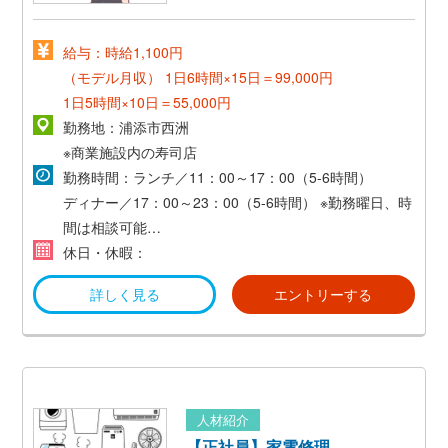
給与：時給1,100円
（モデル月収）
1日6時間×15日＝99,000円
1日5時間×10日＝55,000円
勤務地：浦添市西洲
※商業施設内の寿司店
勤務時間：ランチ／11：00～17：00（5-6時間）
ディナー／17：00～23：00（5-6時間）
※勤務曜日、時
間は相談可能
※未成年は21：30迄の勤務となります。
休日・休暇：
詳しく見る
エントリーする
人材紹介
【正社員】家電修理