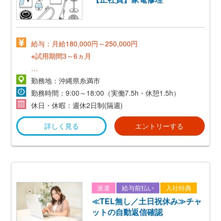
給与：月給180,000円～250,000円
※試用期間3～6ヵ月
交通費支給(当社規定あり）
勤務地：沖縄県糸満市
勤務時間：9:00～18:00（実働7.5h・休憩1.5h）
休日・休暇：週休2日制(隔週)
詳しく見る
エントリーする
派遣
給与前払い
入社特典
≪TEL無し／土日祝休み≫チャ
ットの自動返信確認