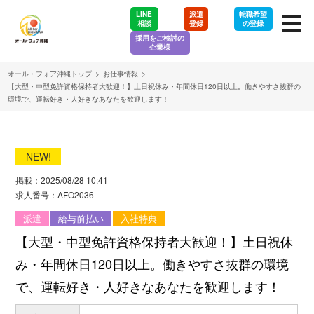
LINE
派遣
転職希望
相談
登録
の登録
採用をご検討の
企業様
オール・フォア沖縄トップ
>
お仕事情報
>
【大型・中型免許資格保持者大歓迎！】土日祝休み・年間休日120日以上。働きやすさ抜群の
環境で、運転好き・人好きなあなたを歓迎します！
NEW!
掲載：2025/08/28 10:41
求人番号：AFO2036
派遣
給与前払い
入社特典
【大型・中型免許資格保持者大歓迎！】土日祝休
み・年間休日120日以上。働きやすさ抜群の環境
で、運転好き・人好きなあなたを歓迎します！