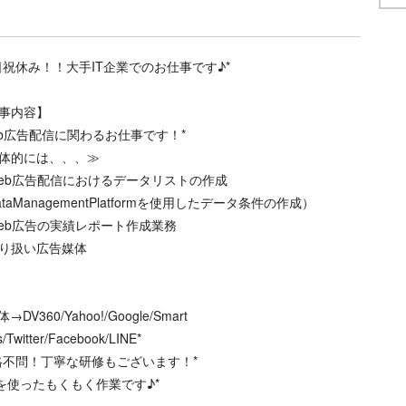
日祝休み！！大手IT企業でのお仕事です♪*
事内容】
eb広告配信に関わるお仕事です！*
体的には、、、≫
eb広告配信におけるデータリストの作成
ataManagementPlatformを使用したデータ条件の作成）
eb広告の実績レポート作成業務
り扱い広告媒体
体→DV360/Yahoo!/Google/Smart
/Twitter/Facebook/LINE*
格不問！丁寧な研修もございます！*
Cを使ったもくもく作業です♪*