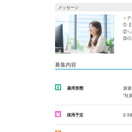
メッセージ
＜ア
①【
②＼
③◎
募集内容
雇用形態
派遣
*社
採用予定
2-3