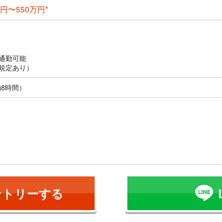
円〜550万円*
通勤可能
規定あり）
働8時間）
ントリーする