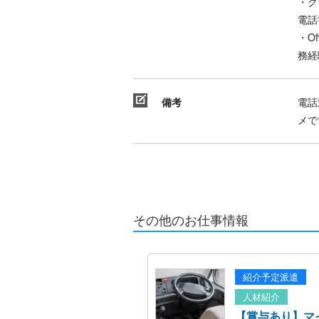
・ク
電話
・O
務経
備考
電話
メで
その他のお仕事情報
紹介予定派遣
人材紹介
【賞与あり】マ