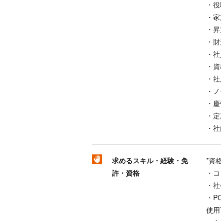
・役
・家
・昇
・財
・社
・資
・社
・ノ
・慶
・定
・社
求めるスキル・経験・免
*資
許・資格
・コ
・社
・P
使用