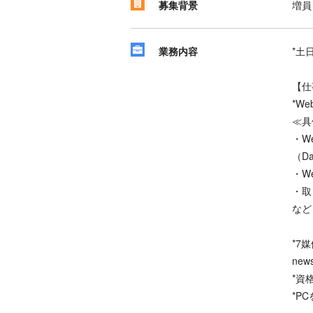
募集背景
増員
業務内容
*土
【仕
*W
≪具
・W
（D
・W
・取
など
*7媒
news
*資
*P