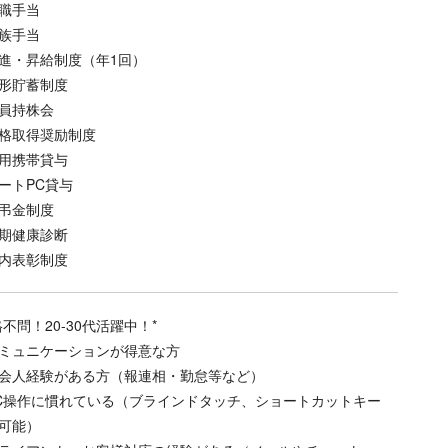
職手当
族手当
進・昇給制度（年1回）
形貯蓄制度
員持株会
格取得奨励制度
用携帯貸与
ートPC貸与
弔金制度
期健康診断
内表彰制度
格不問！20-30代活躍中！*
ミュニケーションが得意な方
会人経験がある方（報連相・勤怠等など）
C操作に慣れている（ブラインドタッチ、ショートカットキー
可能）