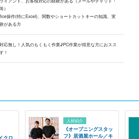
ライアント、お客様対応の経験がある（メールやチャット・
等）
ffice操作(特にExcel)、関数やショートカットキーの知識、実
験がある方
対応無し！人気のもくもく作業♪PC作業が得意な方におスス
す！
人材紹介
《オープニングスタッ
フ》居酒屋ホール／キ
イクロ