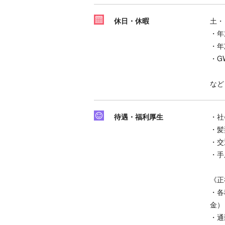
休日・休暇
土・
・年
・年
・G
など
待遇・福利厚生
・社
・髪
・交
・手
《正
・各
金）
・通