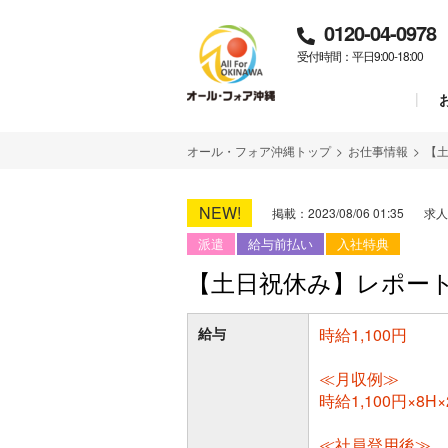
0120-04-0978
受付時間：平日9:00-18:00
オール・フォア沖縄トップ
>
お仕事情報
>
【
NEW!
掲載：2023/08/06 01:35
求人
派遣
給与前払い
入社特典
【土日祝休み】レポート
給与
時給1,100円
≪月収例≫
時給1,100円×8
≪社員登用後≫