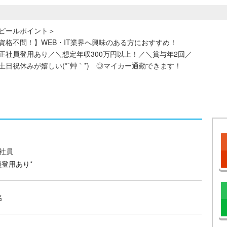
ピールポイント＞
資格不問！】WEB・IT業界へ興味のある方におすすめ！
正社員登用あり／＼想定年収300万円以上！／＼賞与年2回／
土日祝休みが嬉しい(*´艸｀*) ◎マイカー通勤できます！
社員
員登用あり*
名