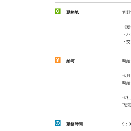
勤務地
宜野
《勤
・バ
・交
給与
時給1
≪月
時給
≪社
*想
勤務時間
9：