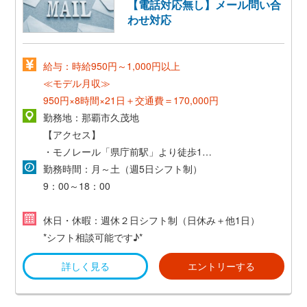
【電話対応無し】メール問い合
わせ対応
給与：時給950円～1,000円以上
≪モデル月収≫
950円×8時間×21日＋交通費＝170,000円
勤務地：那覇市久茂地
【アクセス】
・モノレール「県庁前駅」より徒歩1分
・交通費支給（規定あり）
勤務時間：月～土（週5日シフト制）
9：00～18：00
*残業はほとんど御座いません♪*
休日・休暇：週休２日シフト制（日休み＋他1日）
*シフト相談可能です♪*
詳しく見る
エントリーする