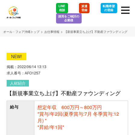
LINE
派遣
転職希望
相談
登録
の登録
採用をご検討の
企業様
オール・フォア沖縄トップ
>
お仕事情報
>
【新規事業立ち上げ】不動産ファウンディング
NEW!
掲載：2022/06/14 13:13
求人番号：AFO1257
人材紹介
【新規事業立ち上げ】不動産ファウンディング
給与
想定年収 600万円～800万円
*賞与/年2回(夏季賞与:7月 冬季賞与:12
月) *
*昇給/年1回*