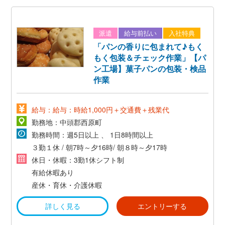
派遣
給与前払い
入社特典
「パンの香りに包まれて♪もく
もく包装＆チェック作業」【パ
ン工場】菓子パンの包装・検品
作業
給与：給与：時給1,000円＋交通費＋残業代
勤務地：中頭郡西原町
勤務時間：週5日以上 、 1日8時間以上
３勤１休 / 朝7時～夕16時/ 朝８時～夕17時
休日・休暇：3勤1休シフト制
有給休暇あり
産休・育休・介護休暇
詳しく見る
エントリーする