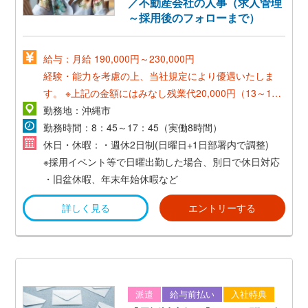
／不動産会社の人事（求人管理
～採用後のフォローまで）
給与：月給 190,000円～230,000円
経験・能力を考慮の上、当社規定により優遇いたしま
す。
※上記の金額にはみなし残業代20,000円（13～16
時間分）が含まれます。
勤務地：沖縄市
残業の有無に関わらずお支払いし、超過した場合は別途
勤務時間：8：45～17：45（実働8時間）
支給いたします。
休日・休暇：・週休2日制(日曜日+1日部署内で調整)
※採用イベント等で日曜出勤した場合、別日で休日対応
*賞与：年2回 (夏季・冬季:会社の業績、人事評価制度に
・旧盆休暇、年末年始休暇など
よる)*
詳しく見る
エントリーする
*昇給：年2回(会社の業績、人事評価制度による)*
派遣
給与前払い
入社特典