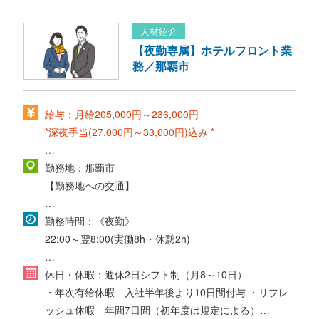
など
人材紹介
【夜勤専属】ホテルフロント業
務／那覇市
給与：月給205,000円～236,000円
*深夜手当(27,000円～33,000円)込み *
*昇給年1回*
勤務地：那覇市
【勤務地への交通】
*賞与年2回*
・マイカー通勤可能
勤務時間：《夜勤》
*家族手当有*
22:00～翌8:00(実働8h・休憩2h)
・*交通費規定支給(上限30,000円)*
*交通費規定支給(上限30,000円)*
*実働8h・休憩1h*
休日・休暇：週休2日シフト制（月8～10日）
・ゆいレール県庁前駅より徒歩7分
・年次有給休暇 入社半年後より10日間付与
・リフレ
*月20～21日出勤 *
ッシュ休暇 年間7日間（初年度は規定による）