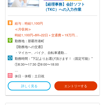
【経理事務】会計ソフト
（TKC）への入力作業
給与：時給1,100円
≪月収例≫
時給1,100円×8H×22日＋交通費＝19万円～
勤務地：那覇市港町
≪正社員登用後≫
【勤務地への交通】
月収20万円以上
・マイカー、バイク、自転車通勤可
・無料駐車場、駐輪場あり
勤務時間：*下記よりお選び頂けます！（固定可能）*
・交通費支給（当社規定あり）
①8:30〜17:30
②9:00〜18:00
*フルタイム・時短勤務ともにご相談ください♪*
休日・休暇：土日祝
詳しく見る
エントリーする
≪時短勤務 例≫
9：00～15：00
9：00～16：30