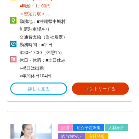
●時給：1,100円
＜想定月収＞
時給1,100円×８h×21日＝184,000円
勤務地：■沖縄県中城村
無調駐車場あり
[正社員登用後]
交通費支給（当社規定）
勤務時間：■平日
●月給：173,300円
8:30~17:30（休憩1h）
●昇給：年1回
休日・休暇：■土日休み
●賞与：年2回（計4か月分）
※祝日は出勤
※年間休日104日
詳しく見る
エントリーする
派遣
紹介予定派遣
人材紹介
給与前払い
入社特典