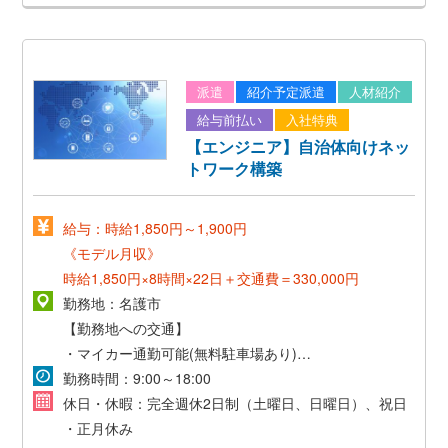
派遣
紹介予定派遣
人材紹介
給与前払い
入社特典
【エンジニア】自治体向けネッ
トワーク構築
給与：時給1,850円～1,900円
《モデル月収》
時給1,850円×8時間×22日＋交通費＝330,000円
勤務地：名護市
【勤務地への交通】
・マイカー通勤可能(無料駐車場あり)
・交通費支給 (当社規定有)
勤務時間：9:00～18:00
休日・休暇：完全週休2日制（土曜日、日曜日）、祝日
・正月休み