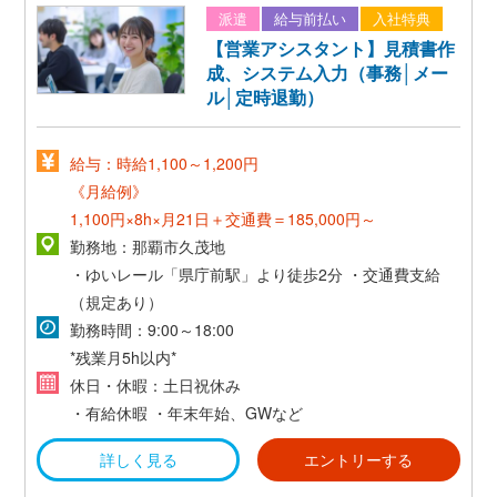
派遣
給与前払い
入社特典
【営業アシスタント】見積書作
成、システム入力（事務│メー
ル│定時退勤）
給与：時給1,100～1,200円
《月給例》
1,100円×8h×月21日＋交通費＝185,000円～
勤務地：那覇市久茂地
・ゆいレール「県庁前駅」より徒歩2分
・交通費支給
（規定あり）
勤務時間：9:00～18:00
*残業月5h以内*
休日・休暇：土日祝休み
・有給休暇
・年末年始、GWなど
詳しく見る
エントリーする