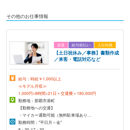
その他のお仕事情報
派遣
給与前払い
入社特典
【土日祝休み／事務】書類作成
／来客・電話対応など
給与：時給￥1,000以上
≪モデル月収≫
1,000円×8時間×21日＋交通費＝180,000円
勤務地：那覇市港町
【勤務地への交通】
・マイカー通勤可能（無料駐車場あり）
・交通費支給（当社規定有）
勤務時間：*平日月～金*
8：30-17：30