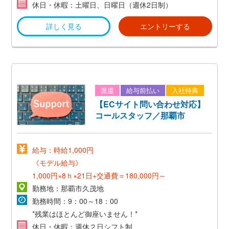
休日・休暇：土曜日、日曜日（週休2日制）
詳しく見る
エントリーする
派遣
給与前払い
入社特典
【ECサイト問い合わせ対応】
コールスタッフ／那覇市
給与：時給1,000円
《モデル給与》
1,000円×8ｈ×21日+交通費＝180,000円～
勤務地：那覇市久茂地
勤務時間：9：00～18：00
*残業はほとんど御座いません！*
休日・休暇：週休２日シフト制