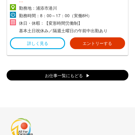
【正社員】
勤務地：浦添市港川
勤務時間：8：00～17：00（実働8H）
月給制／160,000円～
休日・休暇：【変形時間労働制】
基本土日祝休み／隔週土曜日の午前中出勤あり
詳しく見る
エントリーする
お仕事一覧にもどる