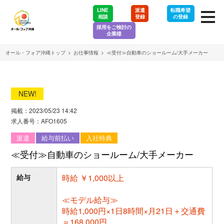
LINE
派遣
転職希望
相談
登録
の登録
採用をご検討の
企業様
オール・フォア沖縄トップ
>
お仕事情報
>
≪受付≫自動車のショールーム/大手メーカー
NEW!
掲載：2023/05/23 14:42
求人番号：AFO1605
派遣
給与前払い
入社特典
≪受付≫自動車のショールーム/大手メーカー
給与
時給 ￥1,000以上
≪モデル給与≫
時給1,000円×1日8時間×月21日＋交通費
＝168,000円