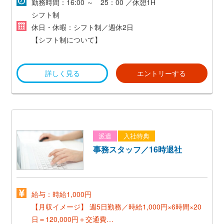
勤務時間：16:00 ～ 25：00 ／休憩1H
シフト制
休日・休暇：シフト制／週休2日
【シフト制について】
＊希望休があるので、
詳しく見る
エントリーする
土日祝に休みを取得することも可能！
派遣
入社特典
事務スタッフ／16時退社
給与：時給1,000円
【月収イメージ】
週5日勤務／時給1,000円×6時間×20
日＝120,000円＋交通費