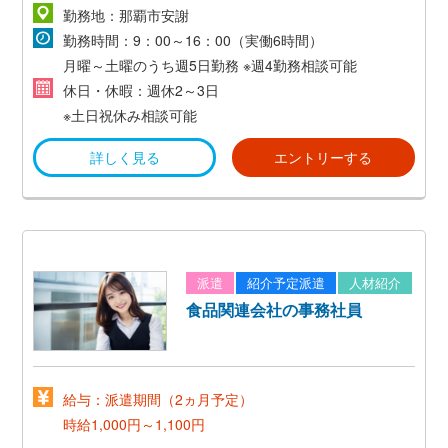
週4日勤務／時給1,000円×6時間×20日＝96,000円＋交
勤務地：那覇市安謝
通費
勤務時間：9：00～16：00（実働6時間）
月曜～土曜のうち週5日勤務
※週4勤務相談可能
休日・休暇：週休2～3日
※土日祝休み相談可能
詳しく見る
エントリーする
派遣
紹介予定派遣
人材紹介
食品関連会社の事務社員
給与：派遣期間（2ヵ月予定）
時給1,000円～1,100円