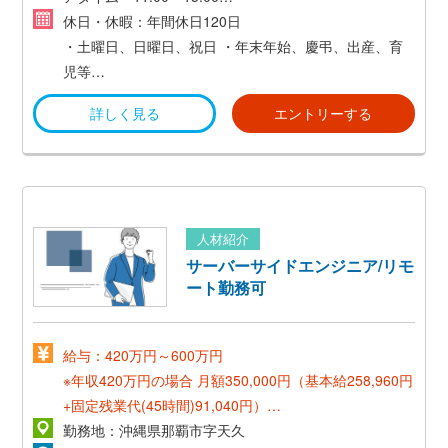
※時間外労働あり
休日・休暇：年間休日120日
・土曜日、日曜日、祝日
・年末年始、慶弔、出産、育
児等
・有給休暇（3か月経過時に15日付与）
詳しく見る
エントリーする
人材紹介
サーバーサイドエンジニア/リモ
ート勤務可
給与：420万円～600万円
※年収420万円の場合
月額350,000円（基本給258,960円
+固定残業代(45時間)91,040円）
勤務地：沖縄県那覇市字天久