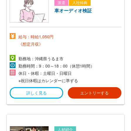
派遣
入社特典
車オーディオ検証
給与：時給1,050円
《想定月収》
時給1,050円×8h×21日=176,400円
勤務地：沖縄県うるま市
＋交通費＋社会保障
勤務時間：9：00～18：00（休憩1時間）
休日・休暇：土曜日・日曜日
※祝日休暇はカレンダーに準ずる
詳しく見る
エントリーする
人材紹介