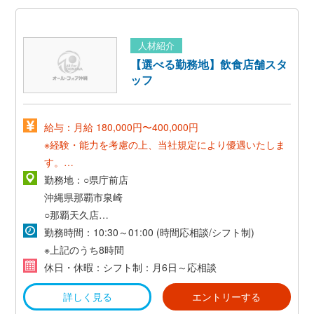
人材紹介
【選べる勤務地】飲食店舗スタ
ッフ
給与：月給 180,000円〜400,000円
※経験・能力を考慮の上、当社規定により優遇いたしま
す。
※試用期間あり
勤務地：○県庁前店
沖縄県那覇市泉崎
・賞与あり（業績に応じて支給）
○那覇天久店
沖縄県那覇市天久
勤務時間：10:30～01:00 (時間応相談/シフト制)
・昇給あり（能力に応じて昇給）
※上記のうち8時間
○北谷店
休日・休暇：シフト制：月6日～応相談
沖縄県北谷町美浜
詳しく見る
エントリーする