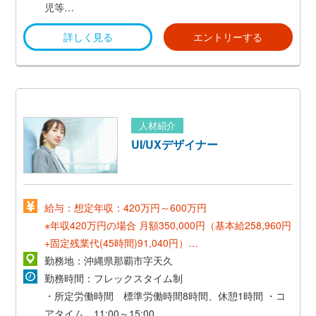
児等
・有給休暇（3か月経過時に15日付与）
詳しく見る
エントリーする
人材紹介
UI/UXデザイナー
給与：想定年収：420万円～600万円
※年収420万円の場合
月額350,000円（基本給258,960円
+固定残業代(45時間)91,040円）
勤務地：沖縄県那覇市字天久
ご希望と経験等を考慮し、当社規定により決定いたしま
勤務時間：フレックスタイム制
す。
・所定労働時間 標準労働時間8時間、休憩1時間
・コ
アタイム 11:00～15:00