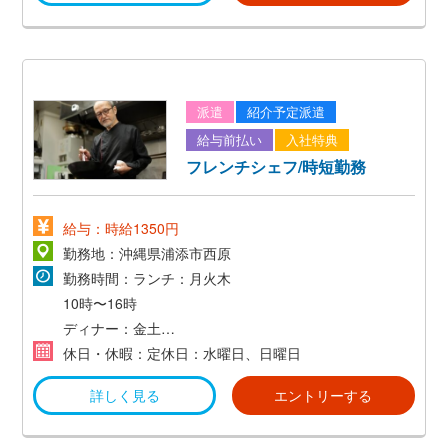
マイカー、バイク通勤OK！
無料駐車場完備
派遣
紹介予定派遣
給与前払い
入社特典
フレンチシェフ/時短勤務
給与：時給1350円
勤務地：沖縄県浦添市西原
勤務時間：ランチ：月火木
10時〜16時
ディナー：金土
16時〜22時
休日・休暇：定休日：水曜日、日曜日
詳しく見る
エントリーする
※週3日～OK！