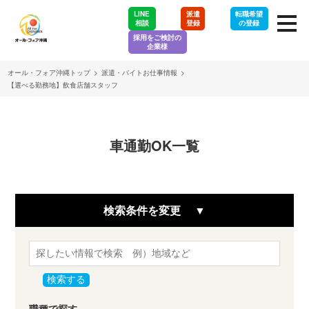
LINE
派遣
転職希望
相談
登録
の登録
採用をご検討の
企業様
オール・フォア沖縄トップ
>
派遣・バイトお仕事情報
>
【選べる勤務地】飲食店舗スタッフ
車通勤OK一覧
検索条件を変更
検索する
職種で探す