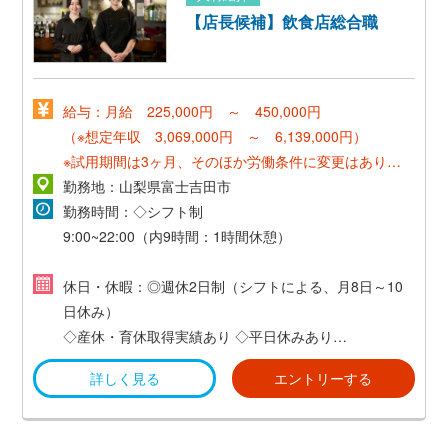
【店長候補】飲食店総合職
給与：月給 225,000円 ～ 450,000円
（※想定年収 3,069,000円 ～ 6,139,000円）
※試用期間は3ヶ月、そのほか労働条件に変更はありま
せん。
勤務地：山梨県富士吉田市
勤務時間：◇シフト制
上記額にはみなし残業代（月30時間分45,000円～）を
9:00~22:00（内9時間：1時間休憩）
含みます。
※超過分は全額支給します
シフト例
休日・休暇：◎週休2日制（シフトによる、月8日～10
・10時00分～20時00分
日休み）
・11時00分～21時00分
◇産休・育休取得実績あり
◇平日休みあり
◇慶弔休暇
詳しく見る
エントリーする
《1日のスケジュール例》
◇5日以上連続休暇あり
▼11:00 開店
◇急なお休み考慮OK
▼14:00 休憩2時間