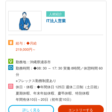
▼16:00 夜に向けて仕込み・掃除等
▼20:00 閉店準備
人材紹介
▼21:00 業務終了
IT法人営業
給与：◆月給
219,000円～
年2回 昨年実績（6月・12月 2017年実績：5.0ヶ月
勤務地：沖縄県浦添市
分）
勤務時間：◆08: 30 ～ 17: 30 実働 8時間／休憩時間 60
分
◆予定年収
※フレックス勤務制度あり
360万円～550万円
休日・休暇：◆年間休日 125日 週休二日制（土日祝）
夏期休暇、年末年始休暇、慶弔休暇、特別休暇
年間有休10日～20日（初年度10日）
詳しく見る
エントリーする