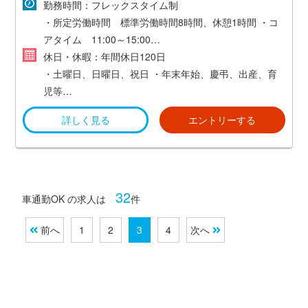
ご希望と経験等を考慮し、当社規定により決定いたしま
勤務時間：フレックスタイム制
す。
・所定労働時間 標準労働時間8時間、休憩1時間
・コ
アタイム 11:00～15:00
※時間外労働あり
休日・休暇：年間休日120日
・土曜日、日曜日、祝日
・年末年始、慶弔、出産、育
児等
・有給休暇（3か月経過時に15日付与）
詳しく見る
エントリーする
32
車通勤OK の求人は
件
前へ
1
2
3
4
次へ