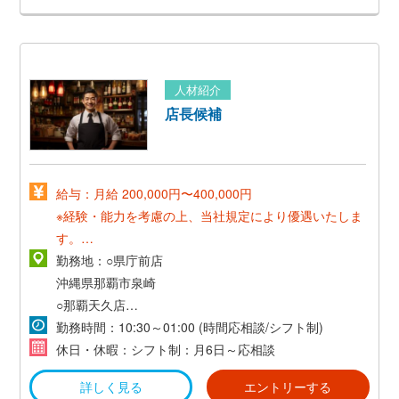
◎沖国大前店
沖縄県宜野湾市宜野湾
人材紹介
店長候補
給与：月給 200,000円〜400,000円
※経験・能力を考慮の上、当社規定により優遇いたしま
す。
※試用期間あり
勤務地：○県庁前店
沖縄県那覇市泉崎
・賞与あり（業績に応じて支給）
○那覇天久店
沖縄県那覇市天久
勤務時間：10:30～01:00 (時間応相談/シフト制)
・昇給あり（能力に応じて昇給）
休日・休暇：シフト制：月6日～応相談
○北谷店
詳しく見る
エントリーする
沖縄県北谷町美浜