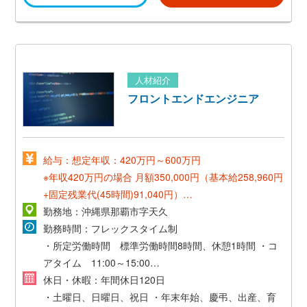
人材紹介
フロントエンドエンジニア
給与：想定年収：420万円～600万円
※年収420万円の場合
月額350,000円（基本給258,960円
+固定残業代(45時間)91,040円）
勤務地：沖縄県那覇市字天久
ご希望と経験等を考慮し、当社規定により決定いたしま
勤務時間：フレックスタイム制
す。
・所定労働時間 標準労働時間8時間、休憩1時間
・コ
アタイム 11:00～15:00
※時間外労働あり
休日・休暇：年間休日120日
・土曜日、日曜日、祝日
・年末年始、慶弔、出産、育