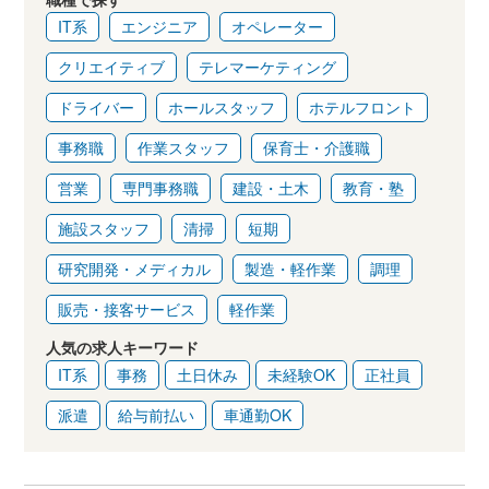
IT系
エンジニア
オペレーター
クリエイティブ
テレマーケティング
ドライバー
ホールスタッフ
ホテルフロント
事務職
作業スタッフ
保育士・介護職
営業
専門事務職
建設・土木
教育・塾
施設スタッフ
清掃
短期
研究開発・メディカル
製造・軽作業
調理
販売・接客サービス
軽作業
人気の求人キーワード
IT系
事務
土日休み
未経験OK
正社員
派遣
給与前払い
車通勤OK