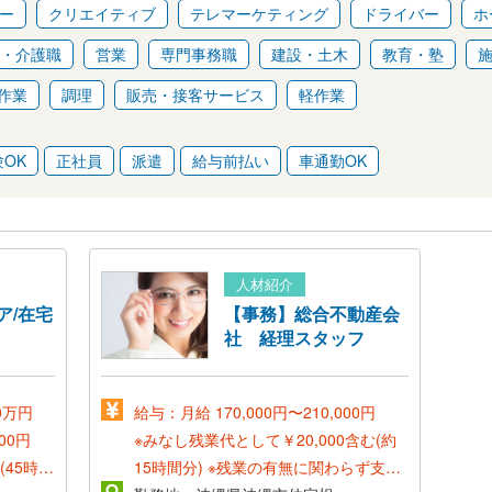
ー
クリエイティブ
テレマーケティング
ドライバー
ホ
・介護職
営業
専門事務職
建設・土木
教育・塾
作業
調理
販売・接客サービス
軽作業
OK
正社員
派遣
給与前払い
車通勤OK
人材紹介
ニア/在宅
【事務】総合不動産会
社 経理スタッフ
0万円
給与：月給 170,000円〜210,000円
00円
※みなし残業代として￥20,000含む(約
(45時
15時間分)
※残業の有無に関わらず支払