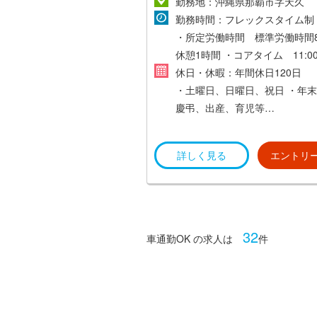
間)91,040円）
勤務地：沖縄県那覇市字天久
勤務時間：フレックスタイム制
ご希望と経験等を考慮し、当社
・所定労働時間 標準労働時間
より決定いたします。
休憩1時間
・コアタイム 11:0
15:00
休日・休暇：年間休日120日
※時間外労働あり
・土曜日、日曜日、祝日
・年末
慶弔、出産、育児等
・有給休暇（3か月経過時に15
詳しく見る
エントリ
32
車通勤OK の求人は
件