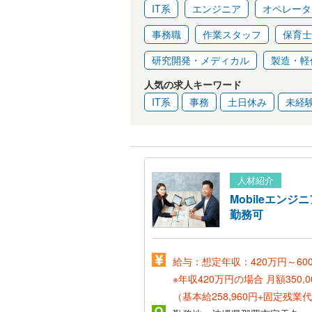
IT系
エンジニア
オペレータ
事務職
作業スタッフ
保育士
研究開発・メディカル
製造・軽
人気の求人キーワード
IT系
事務
土日休み
未経験
人材紹介
Mobileエンジ
勤務可
給与：想定年収：420万円～60
※年収420万円の場合
月額350,0
（基本給258,960円+固定残業代