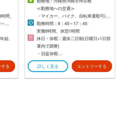
われます。
勤務地：沖縄県沖縄市仲宗根
※超過した場合は別途支給。
≪勤務地への交通≫
規定に
8時間、
※業務実績によりインセンティブ制度有
・マイカー、バイク、自転車通勤可(無
0～
り→別途、¥30,000支給!!
料駐車場、無料駐輪場完備)
勤務時間：8：45～17：45
・交通費支給 (最大￥20,000)
実働8時間、休憩1時間
年始、
休日・休暇：週休二日制(日曜日+1日部
署内で調整)
日付与）
・旧盆休暇
・年末年始休暇
ーする
詳しく見る
エントリーする