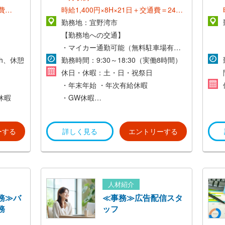
費
時給1,400円×8H×21日＋交通費＝24万
円～
勤務地：宜野湾市
【勤務地への交通】
・マイカー通勤可能（無料駐車場有）
歩5分
8h、休憩
・交通費支給（当社規定あり）
勤務時間：9:30～18:30（実働8時間）
5分
休日・休暇：土・日・祝祭日
3分
・年末年始
・年次有給休暇
休暇
・GW休暇
など
ーする
詳しく見る
エントリーする
人材紹介
務≫バ
≪事務≫広告配信スタ
務
ッフ