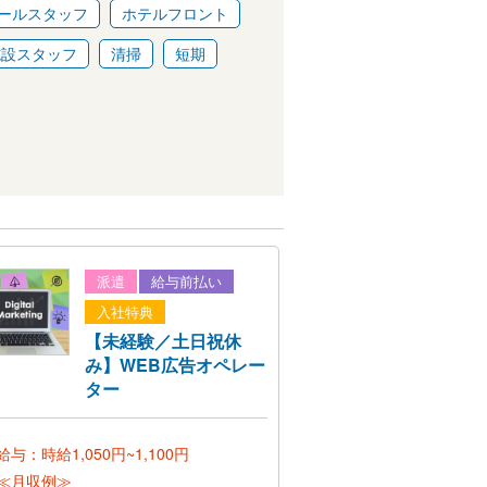
ールスタッフ
ホテルフロント
施設スタッフ
清掃
短期
派遣
給与前払い
入社特典
【未経験／土日祝休
み】WEB広告オペレー
ター
給与：時給1,050円~1,100円
≪月収例≫