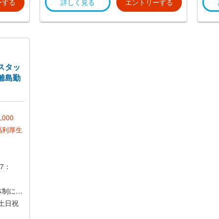
ーする
詳しく見る
エントリーする
など
スタッ
離島勤
,000
福利厚生
7：
体制に変
土日祝