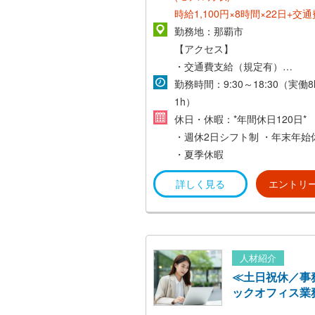
時給1,100円×8時間×22日+交通
=200,000円～
勤務地：那覇市
【アクセス】
・交通費支給（規定有）
モノレール「県庁前駅」より徒
勤務時間：9:30～18:30（実働
バス停「農林中金前」より徒歩
1h）
バス停「琉銀本店前」より徒歩
休日・休暇：*年間休日120日*
・週休2日シフト制
・年末年始
・夏季休暇
詳しく見る
エントリ
人材紹介
≪土日祝休／事
ックオフィス業