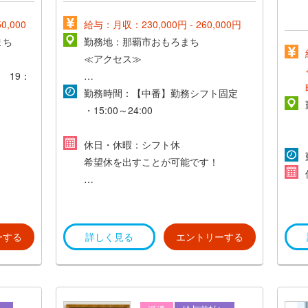
,000
給与：月収：230,000円 - 260,000円
まち
勤務地：那覇市おもろまち
≪アクセス≫
 19：
沖縄都市モノレール『おもろまち』
勤務時間：【中番】勤務シフト固定
駅 徒歩5分
・15:00～24:00
・16:00～25:00
休日・休暇：シフト休
希望休を出すことが可能です！
土曜日、日曜日にもお休みの取得はで
きます♪
ーする
詳しく見る
エントリーする
≪休暇≫
有給休暇(一年目10日間)