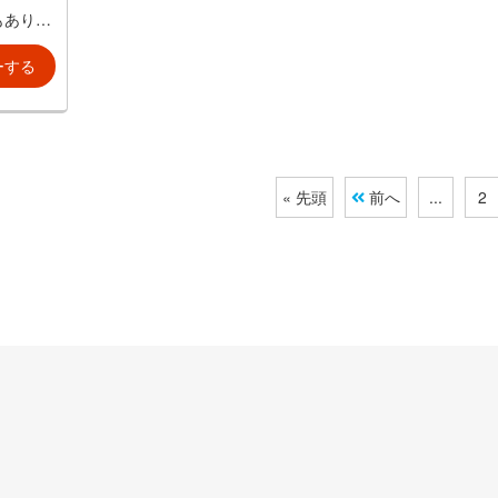
もありま
ださ
ーする
« 先頭
前へ
...
2