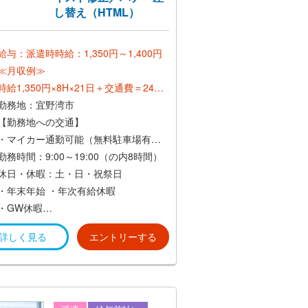
し替え（HTML）
給与：派遣時時給：1,350円～1,400円
≪月収例≫
時給1,350円×8H×21日＋交通費＝24万
円～
勤務地：宜野湾市
【勤務地への交通】
*正社員登用後：想定年収350万円〜650
・マイカー通勤可能（無料駐車場有）
万円*
・交通費支給（当社規定あり）
勤務時間：9:00～19:00（の内8時間）
月収 20万円以上
休日・休暇：土・日・祝祭日
*賞与あり（年2回）*
・年末年始
・年次有給休暇
*昇給あり（年1回）*
・GW休暇
詳しく見る
エントリーする
など