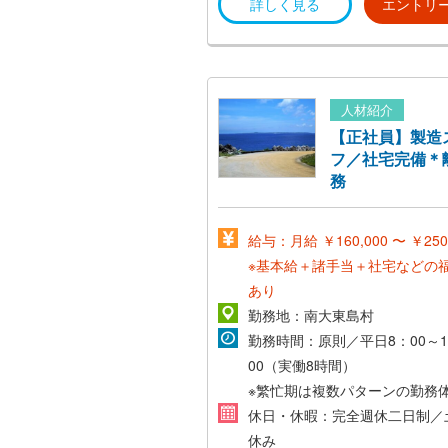
詳しく見る
エントリ
人材紹介
【正社員】製造
フ／社宅完備＊
務
給与：月給 ￥160,000 〜 ￥250
※基本給＋諸手当＋社宅などの
あり
勤務地：南大東島村
勤務時間：原則／平日8：00～1
00（実働8時間）
※繁忙期は複数パターンの勤務
わります
休日・休暇：完全週休二日制／
休み