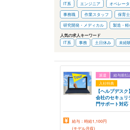
IT系
エンジニア
オペレータ
事務職
作業スタッフ
保育士
研究開発・メディカル
製造・軽
人気の求人キーワード
IT系
事務
土日休み
未経験
派遣
給与前払
入社特典
【ヘルプデスク
会社のセキュリ
門サポート対応
給与：時給1,100円
(モデル月収)