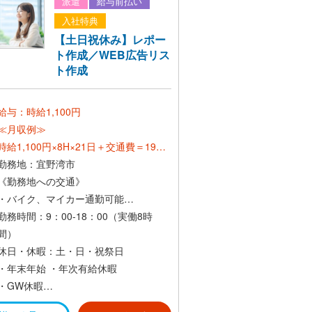
派遣
給与前払い
入社特典
【土日祝休み】レポー
ト作成／WEB広告リス
ト作成
給与：時給1,100円
≪月収例≫
時給1,100円×8H×21日＋交通費＝19万
円～
勤務地：宜野湾市
《勤務地への交通》
≪社員登用後≫
・バイク、マイカー通勤可能
*想定年収：300万円〜550万円*
・交通費支給（社内規定あり）
勤務時間：9：00-18：00（実働8時
間）
休日・休暇：土・日・祝祭日
・年末年始
・年次有給休暇
・GW休暇