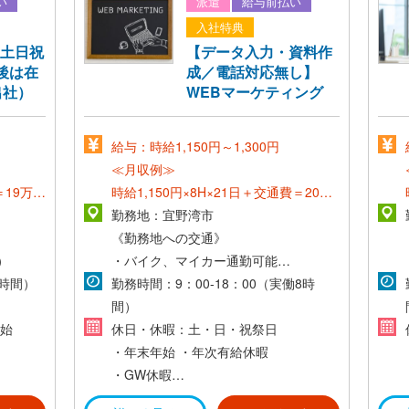
い
派遣
給与前払い
夏季休暇
入社特典
／土日祝
【データ入力・資料作
慶弔休暇
後は在
成／電話対応無し】
出社）
WEBマーケティング
給与：時給1,150円～1,300円
≪月収例≫
＝19万円
時給1,150円×8H×21日＋交通費＝20万
円～
勤務地：宜野湾市
《勤務地への交通》
）
≪社員登用後≫
・バイク、マイカー通勤可能
8時間）
*想定年収：300万円〜550万円*
・交通費支給（社内規定あり）
勤務時間：9：00-18：00（実働8時
間）
始
休日・休暇：土・日・祝祭日
・年末年始
・年次有給休暇
・GW休暇