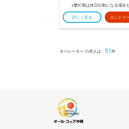
※繁忙期は休日出勤になる場合
すが、代休があるのでご安心く
詳しく見る
エントリ
い。
51
オペレーター の求人は
件