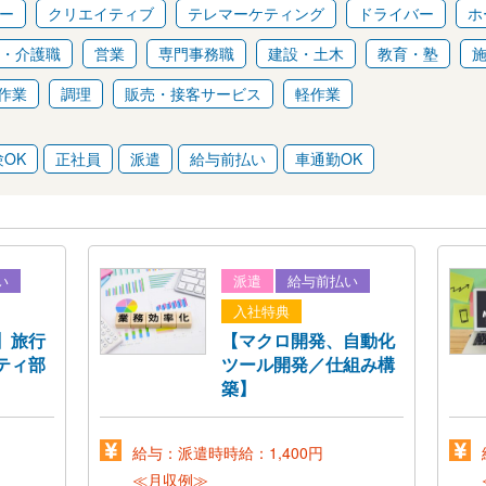
ー
クリエイティブ
テレマーケティング
ドライバー
ホ
・介護職
営業
専門事務職
建設・土木
教育・塾
作業
調理
販売・接客サービス
軽作業
OK
正社員
派遣
給与前払い
車通勤OK
い
派遣
給与前払い
入社特典
】旅行
【マクロ開発、自動化
ティ部
ツール開発／仕組み構
築】
給与：派遣時時給：1,400円
≪月収例≫