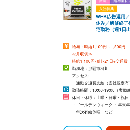
派遣
給与前払
入社特典
WEB広告運用
休み／研修終了
宅勤務（週1日
給与：時給1,100円～1,500円
≪月収例≫
時給1,100円×8H×21日+交通費
～
勤務地：那覇市樋川
*交通費支給（当社規定有）*
アクセス:
・通勤交通費支給（当社規定有
勤務時間：10:00-19:00（実働
休日・休暇：土曜・日曜・祝日
・ゴールデンウィーク
・年末年
・年次有給休暇 など