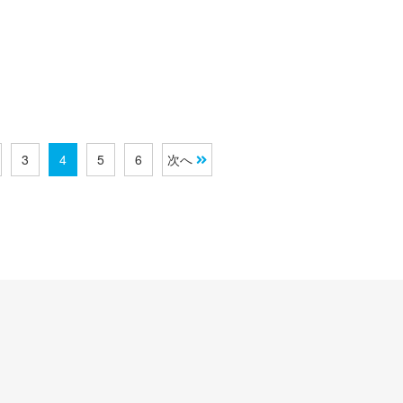
3
4
5
6
次へ