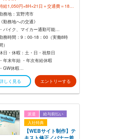
時給1,050円×8H×21日＋交通費＝18万
円～
勤務地：宜野湾市
《勤務地への交通》
≪社員登用後≫
・バイク、マイカー通勤可能
*想定年収：300万円〜550万円*
・交通費支給（社内規定あり）
勤務時間：9：00-18：00（実働8時
間）
休日・休暇：土・日・祝祭日
・年末年始
・年次有給休暇
・GW休暇
詳しく見る
エントリーする
など
派遣
給与前払い
入社特典
【WEBサイト制作】テ
キスト修正／バナー差