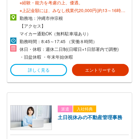
※経験・能力を考慮の上、優遇。
※上記金額には、みなし残業代20,000円(約13～16時間
分)が含まれます。
勤務地：沖縄市仲宗根
残業の有無に関わらず支払われ、超過分は別途支給しま
【アクセス】
す。
マイカー通勤OK（無料駐車場あり）
勤務時間：8:45～17:45 （実働８時間）
*賞与*
休日・休暇：週休二日制(日曜日+1日部署内で調整)
年2回(会社の業績による。昨年度実績:2ヶ月分)
・旧盆休暇
・年末年始休暇
詳しく見る
エントリーする
*昇給*
年2回(人事評価、会社の業績による)
派遣
入社特典
土日祝休みの不動産管理事務