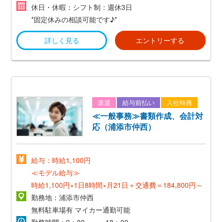
休日・休暇：シフト制：週休3日
*固定休みの相談可能です♪*
詳しく見る
エントリーする
派遣
給与前払い
入社特典
≪一般事務≫書類作成、会計対
応（浦添市仲西）
給与：時給1,100円
≪モデル給与≫
時給1,100円×1日8時間×月21日＋交通費＝184,800円～
勤務地：浦添市仲西
無料駐車場有
マイカー通勤可能