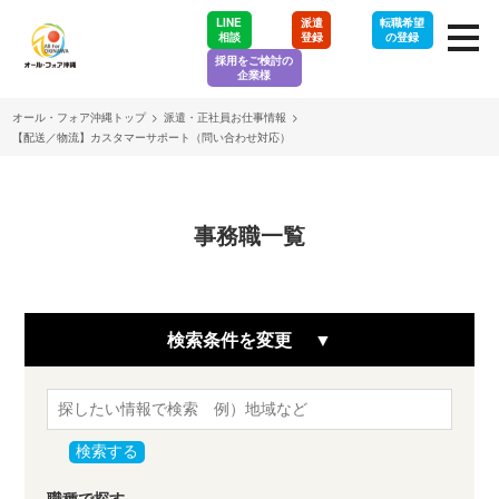
LINE
派遣
転職希望
相談
登録
の登録
採用をご検討の
企業様
オール・フォア沖縄トップ
>
派遣・正社員お仕事情報
>
【配送／物流】カスタマーサポート（問い合わせ対応）
事務職一覧
検索条件を変更
検索する
職種で探す