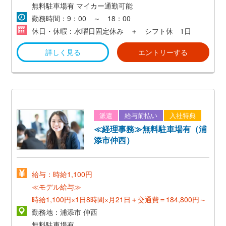
無料駐車場有
マイカー通勤可能
勤務時間：9：00 ～ 18：00
休日・休暇：水曜日固定休み ＋ シフト休 1日
詳しく見る
エントリーする
派遣
給与前払い
入社特典
≪経理事務≫無料駐車場有（浦
添市仲西）
給与：時給1,100円
≪モデル給与≫
時給1,100円×1日8時間×月21日＋交通費＝184,800円～
勤務地：浦添市 仲西
無料駐車場有