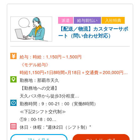
派遣
給与前払い
入社特典
【配送／物流】カスタマーサポ
ート（問い合わせ対応）
給与：時給：1,150円～1,500円
《モデル給与》
時給1,150円×1日8時間×月18日＋交通費＝200,000円～
勤務地：那覇市天久
《正社員登用時》
【勤務地への交通】
年俸 3,000,000円〜5,400,000円
天久バス停から徒歩3分程度
*経験・能力を考慮の上、当社規定により優遇いたしま
・交通費支給（当社規定あり）
勤務時間：9：00-21：00（実働8時間）
す*
≪下記2シフト交代制≫
①9：00-18：00
②12：00-21：00
休日・休暇：*週休2日（シフト制）*