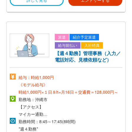
詳しく見る
エントリーする
*シフト相談可*
派遣
紹介予定派遣
給与前払い
入社特典
【週４勤務】管理事務（入力／
電話対応、見積依頼など）
給与：時給1,000円
《モデル給与》
時給1,000円×１日８h×月16日＋交通費＝128,000円～
勤務地：沖縄市
【アクセス】
マイカー通勤OK
*無料駐車場あり*
勤務時間：8:45～17:45(8時間)
*週４勤務*