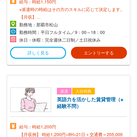
給与：時給1,150円
※派遣時の時給はその方のスキルに応じて決定します。
【月収】
時給1,150円×8時間×20日＝184,000円～＋交通費
勤務地：那覇市松山
勤務時間：平日フルタイム／9：00～18：00
休日・休暇：完全週休二日制／土日祝休み
詳しく見る
エントリーする
派遣
入社特典
英語力を活かした賃貸管理（※
経験不問）
給与：時給1,200円
【月収例】
時給1,200円×8H×21日＋交通費＝205,000