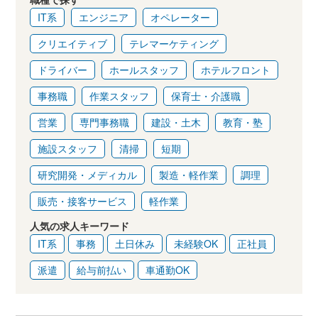
IT系
エンジニア
オペレーター
クリエイティブ
テレマーケティング
ドライバー
ホールスタッフ
ホテルフロント
事務職
作業スタッフ
保育士・介護職
営業
専門事務職
建設・土木
教育・塾
施設スタッフ
清掃
短期
研究開発・メディカル
製造・軽作業
調理
販売・接客サービス
軽作業
人気の求人キーワード
IT系
事務
土日休み
未経験OK
正社員
派遣
給与前払い
車通勤OK