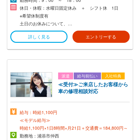
勤務時間：9：00 ～ 18：00
休日・休暇：水曜日固定休み ＋ シフト休 1日
※希望休制度有
土日のお休みについて、
希望休制度を利用して取得可能♪
詳しく見る
エントリーする
派遣
給与前払い
入社特典
≪受付≫ご来店したお客様から
車の修理相談対応
給与：時給1,100円
≪モデル給与≫
時給1,100円×1日8時間×月21日＋交通費＝184,800円～
勤務地：浦添市仲西